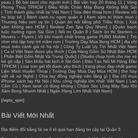
peau
|
Bộ bài tarot cho người mới
|
Bài văn hay 20 tháng 11
|
Vòng
Phong Thủy TPHCM
|
Điêu Khắc Chân Mày Bong Không Mất Sợi
|
Tỉnh thành giàu nhất tại Việt Nam
|
Sửa điện thoại hcm
|
Review nối
mi búp bê
|
Bánh canh cu ngon quận 4
|
Kem sâm trị thâm mụn
|
Thương hiệu sơn uy tín
|
Quán ăn nổi tiếng phố Triều Khúc
|
Xóa
xăm không sẹo HCM
|
Review Zen Spa Quy Nhơn
} | {
Quán bạch
tuộc nướng ngon Sài Gòn
|
Nối mi Quận 8
|
Sách ôn thi Starters –
Movers – Flyers
|
Vũ khí mạnh nhất trong game PUBG Mobile
|
Trò
chơi nhỏ tập hợp trẻ mầm non
|
Trường Dạy Múa Bụng HCM
|
địa chỉ
mua mèo cảnh giá rẻ hà nội
|
Công Ty Luật Uy Tín Nhất Việt Nam
|
Ca sĩ Việt Nam được yêu thích
| Cửa
Hàng Gốm Sứ Nhật Bản HCM
|
Phân Biệt Gốm Nhật Và Trung Quốc
} | {
Studio chụp hình cho mẹ và
bé gò vấp
|
Sân khấu hài kịch ở Sài Gòn
|
Đào Tạo Nối Mi Hàng Đầu
TPHCM
|
Loại sơn gel tốt được yêu thích
|
trang phục đẹp nhất game
Liên Minh Huyền Thoại
|
Trường Dạy Múa Dạy Múa HCM
|
thơ hay
viết về xứ Nghệ
|
Chia tay đồng nghiệp nên tặng gì
|
Địa chỉ mua
iPhone xách tay Hà Nội
|
Khu công nghiệp lớn nhất Việt Nam
|
Lan
Cẩm Cù
|
Xem tarot có đúng không
|
Chăm Sóc Lông Mày Sau Khi
Xăm Bong Nhanh Nhất
|
Ngân Hàng Lớn Nhất Việt Nam
}
[/wpts_spin]
Bài Viết Mới Nhất
Địa điểm đổi bằng lái xe ô tô quá hạn đáng tin cậy tại Quận 3