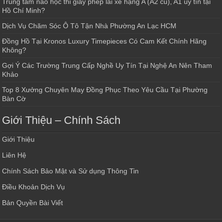
Trung tâm nào học thi giấy phép lái xe hạng A (A2 cũ), A1 uy tín tại
Hồ Chí Minh?
Dịch Vụ Chăm Sóc Ô Tô Tận Nhà Phường An Lạc HCM
Đồng Hồ Tại Kronos Luxury Timepieces Có Cam Kết Chính Hãng
Không?
Gợi Ý Các Trường Trung Cấp Nghề Uy Tín Tại Nghệ An Nên Tham
Khảo
Top 8 Xưởng Chuyên May Đồng Phục Theo Yêu Cầu Tại Phường
Bàn Cờ
Giới Thiệu – Chính Sách
Giới Thiệu
Liên Hệ
Chính Sách Bảo Mật và Sử dụng Thông Tin
Điều Khoản Dịch Vụ
Bản Quyền Bài Viết