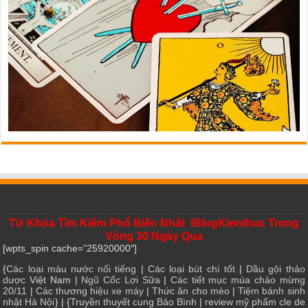
Từ Khóa Tìm Kiếm Phổ Biến Nhất IBlogKienthuc Trong
Vòng 30 Ngày Qua
[wpts_spin cache=”25920000″]
{
Các loại màu nước nổi tiếng
|
Các loại bút chì tốt
|
Dầu gội thảo
dược
Việt Nam |
Ngũ Cốc Lợi Sữa
|
Các tiết mục múa chào mừng
20/11
|
Các thương hiệu xe máy
|
Thức ăn cho mèo
|
Tiệm bánh sinh
nhật Hà Nội
} | {
Truyền thuyết cung Bảo Bình
|
review mỹ phẩm cle de