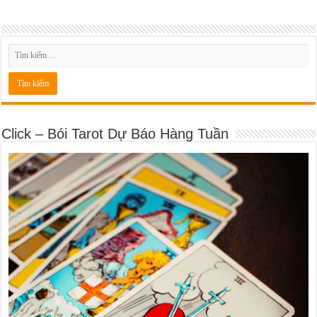
Click – Bói Tarot Dự Báo Hàng Tuần