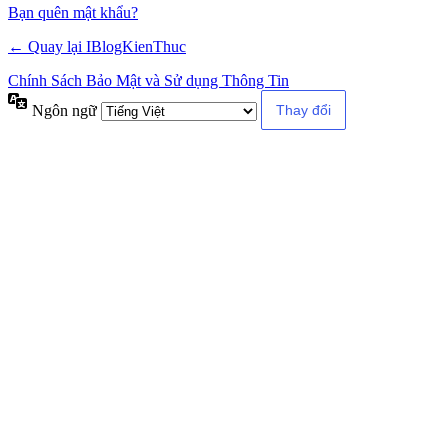
Alternative:
Bạn quên mật khẩu?
← Quay lại IBlogKienThuc
Chính Sách Bảo Mật và Sử dụng Thông Tin
Ngôn ngữ