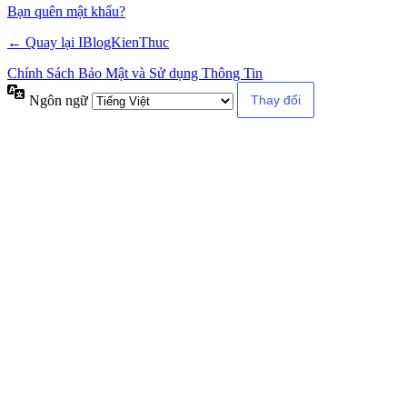
Alternative:
Bạn quên mật khẩu?
← Quay lại IBlogKienThuc
Chính Sách Bảo Mật và Sử dụng Thông Tin
Ngôn ngữ