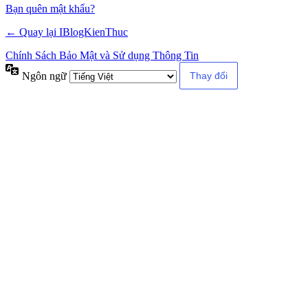
Alternative:
Bạn quên mật khẩu?
← Quay lại IBlogKienThuc
Chính Sách Bảo Mật và Sử dụng Thông Tin
Ngôn ngữ