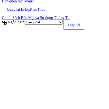
Alternative:
Bạn quên mật khẩu?
← Quay lại IBlogKienThuc
Chính Sách Bảo Mật và Sử dụng Thông Tin
Ngôn ngữ