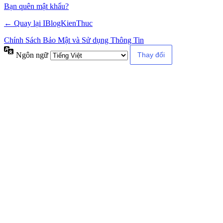
Alternative:
Bạn quên mật khẩu?
← Quay lại IBlogKienThuc
Chính Sách Bảo Mật và Sử dụng Thông Tin
Ngôn ngữ