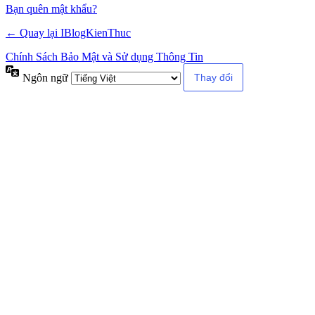
Alternative:
Bạn quên mật khẩu?
← Quay lại IBlogKienThuc
Chính Sách Bảo Mật và Sử dụng Thông Tin
Ngôn ngữ