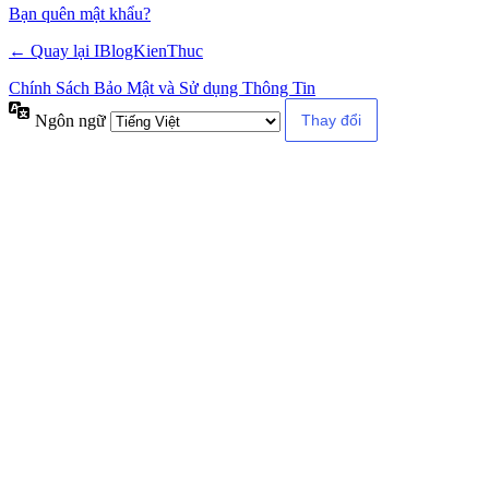
Alternative:
Bạn quên mật khẩu?
← Quay lại IBlogKienThuc
Chính Sách Bảo Mật và Sử dụng Thông Tin
Ngôn ngữ