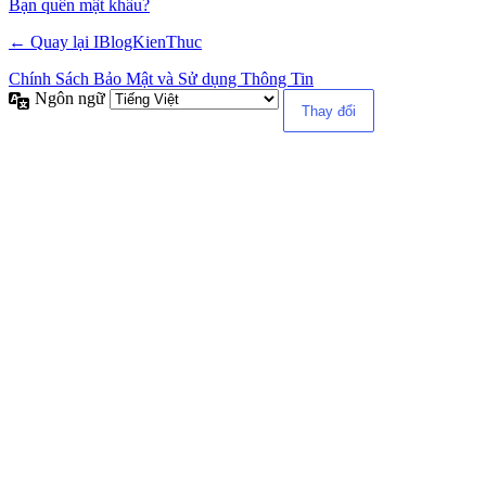
Alternative:
Bạn quên mật khẩu?
← Quay lại IBlogKienThuc
Chính Sách Bảo Mật và Sử dụng Thông Tin
Ngôn ngữ