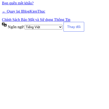
Alternative:
Bạn quên mật khẩu?
← Quay lại IBlogKienThuc
Chính Sách Bảo Mật và Sử dụng Thông Tin
Ngôn ngữ