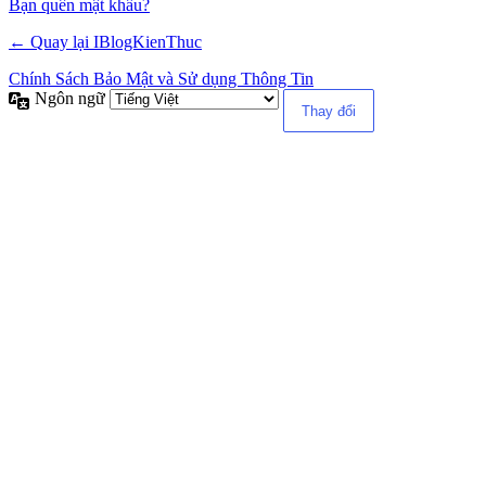
Alternative:
Bạn quên mật khẩu?
← Quay lại IBlogKienThuc
Chính Sách Bảo Mật và Sử dụng Thông Tin
Ngôn ngữ