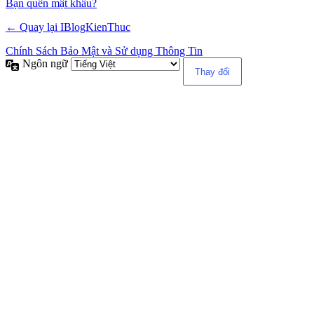
Alternative:
Bạn quên mật khẩu?
← Quay lại IBlogKienThuc
Chính Sách Bảo Mật và Sử dụng Thông Tin
Ngôn ngữ