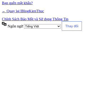
Alternative:
Bạn quên mật khẩu?
← Quay lại IBlogKienThuc
Chính Sách Bảo Mật và Sử dụng Thông Tin
Ngôn ngữ