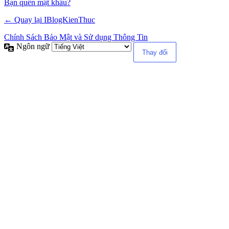
Alternative:
Bạn quên mật khẩu?
← Quay lại IBlogKienThuc
Chính Sách Bảo Mật và Sử dụng Thông Tin
Ngôn ngữ