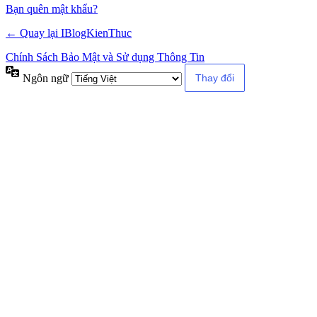
Alternative:
Bạn quên mật khẩu?
← Quay lại IBlogKienThuc
Chính Sách Bảo Mật và Sử dụng Thông Tin
Ngôn ngữ