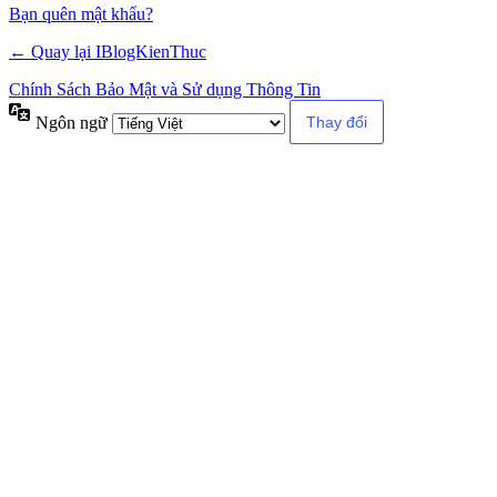
Alternative:
Bạn quên mật khẩu?
← Quay lại IBlogKienThuc
Chính Sách Bảo Mật và Sử dụng Thông Tin
Ngôn ngữ