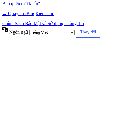
Alternative:
Bạn quên mật khẩu?
← Quay lại IBlogKienThuc
Chính Sách Bảo Mật và Sử dụng Thông Tin
Ngôn ngữ