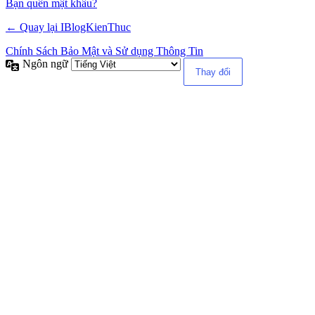
Alternative:
Bạn quên mật khẩu?
← Quay lại IBlogKienThuc
Chính Sách Bảo Mật và Sử dụng Thông Tin
Ngôn ngữ