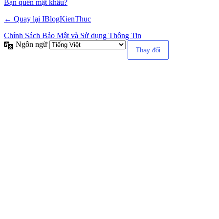
Alternative:
Bạn quên mật khẩu?
← Quay lại IBlogKienThuc
Chính Sách Bảo Mật và Sử dụng Thông Tin
Ngôn ngữ