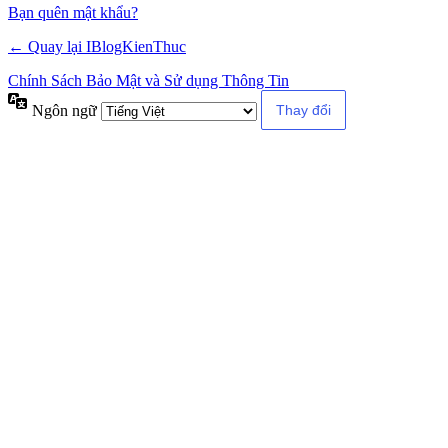
Alternative:
Bạn quên mật khẩu?
← Quay lại IBlogKienThuc
Chính Sách Bảo Mật và Sử dụng Thông Tin
Ngôn ngữ