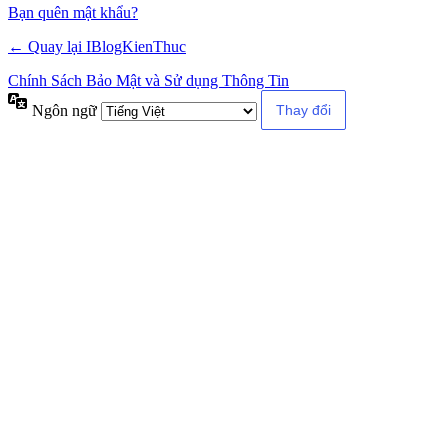
Alternative:
Bạn quên mật khẩu?
← Quay lại IBlogKienThuc
Chính Sách Bảo Mật và Sử dụng Thông Tin
Ngôn ngữ