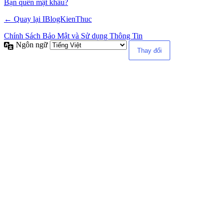
Alternative:
Bạn quên mật khẩu?
← Quay lại IBlogKienThuc
Chính Sách Bảo Mật và Sử dụng Thông Tin
Ngôn ngữ