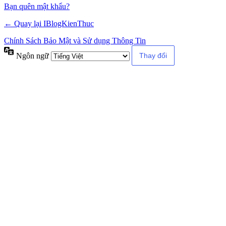
Alternative:
Bạn quên mật khẩu?
← Quay lại IBlogKienThuc
Chính Sách Bảo Mật và Sử dụng Thông Tin
Ngôn ngữ