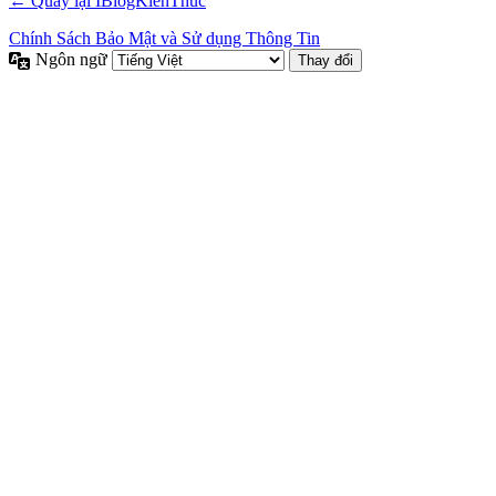
← Quay lại IBlogKienThuc
Chính Sách Bảo Mật và Sử dụng Thông Tin
Ngôn ngữ