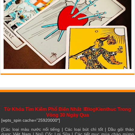
Từ Khóa Tìm Kiếm Phổ Biến Nhất IBlogKienthuc Trong
Vòng 30 Ngày Qua
[wpts_spin cache=”25920000″]
{
Các loại màu nước nổi tiếng
|
Các loại bút chì tốt
|
Dầu gội thảo
dược
Việt Nam |
Ngũ Cốc Lợi Sữa
|
Các tiết mục múa chào mừng