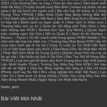
20/11
|
Các thương hiệu xe máy
|
Thức ăn cho mèo
|
Tiệm bánh sinh
nhật Hà Nội
} | {
Truyền thuyết cung Bảo Bình
|
review mỹ phẩm cle de
peau
|
Bộ bài tarot cho người mới
|
Bài văn hay 20 tháng 11
|
Vòng
Phong Thủy TPHCM
|
Điêu Khắc Chân Mày Bong Không Mất Sợi
|
Tỉnh thành giàu nhất tại Việt Nam
|
Sửa điện thoại hcm
|
Review nối
mi búp bê
|
Bánh canh cu ngon quận 4
|
Kem sâm trị thâm mụn
|
Thương hiệu sơn uy tín
|
Quán ăn nổi tiếng phố Triều Khúc
|
Xóa
xăm không sẹo HCM
|
Review Zen Spa Quy Nhơn
} | {
Quán bạch
tuộc nướng ngon Sài Gòn
|
Nối mi Quận 8
|
Sách ôn thi Starters –
Movers – Flyers
|
Vũ khí mạnh nhất trong game PUBG Mobile
|
Trò
chơi nhỏ tập hợp trẻ mầm non
|
Trường Dạy Múa Bụng HCM
|
địa chỉ
mua mèo cảnh giá rẻ hà nội
|
Công Ty Luật Uy Tín Nhất Việt Nam
|
Ca sĩ Việt Nam được yêu thích
| Cửa
Hàng Gốm Sứ Nhật Bản HCM
|
Phân Biệt Gốm Nhật Và Trung Quốc
} | {
Studio chụp hình cho mẹ và
bé gò vấp
|
Sân khấu hài kịch ở Sài Gòn
|
Đào Tạo Nối Mi Hàng Đầu
TPHCM
|
Loại sơn gel tốt được yêu thích
|
trang phục đẹp nhất game
Liên Minh Huyền Thoại
|
Trường Dạy Múa Dạy Múa HCM
|
thơ hay
viết về xứ Nghệ
|
Chia tay đồng nghiệp nên tặng gì
|
Địa chỉ mua
iPhone xách tay Hà Nội
|
Khu công nghiệp lớn nhất Việt Nam
|
Lan
Cẩm Cù
|
Xem tarot có đúng không
|
Chăm Sóc Lông Mày Sau Khi
Xăm Bong Nhanh Nhất
|
Ngân Hàng Lớn Nhất Việt Nam
}
[/wpts_spin]
Bài Viết Mới Nhất