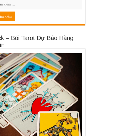
ck – Bói Tarot Dự Báo Hàng
ần