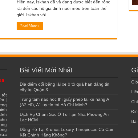
Hiện nay, Iskhan đã và đang được biết đến rộng
rãi đến các hộ gia đinh nuôi mèo trên toàn thế
giới. Iskhan với …
Read More »
Bài Viết Mới Nhất
Gi
ua
Giớ
Địa điểm đổi bằng lái xe ô tô quá hạn đáng tin
cậy tại Quận 3
Liê
 tốt
Trung tâm nào học thi giấy phép lái xe hạng A
ữa
|
Chí
ơng
(A2 cũ), A1 uy tín tại Hồ Chí Minh?
sinh
Điề
Dịch Vụ Chăm Sóc Ô Tô Tận Nhà Phường An
ình
 cho
Lạc HCM
Bản
ong
ông
Đồng Hồ Tại Kronos Luxury Timepieces Có Cam
Sửa
Kết Chính Hãng Không?