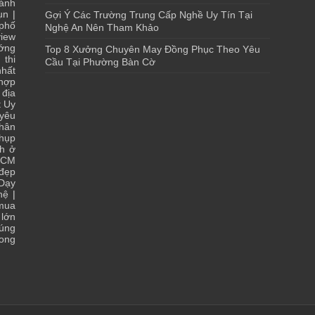
ánh
ụn
|
Gợi Ý Các Trường Trung Cấp Nghề Uy Tín Tại
 phố
Nghệ An Nên Tham Khảo
iew
ớng
Top 8 Xưởng Chuyên May Đồng Phục Theo Yêu
 thi
Cầu Tại Phường Bàn Cờ
hất
 hợp
|
địa
t Uy
yêu
hân
chụp
ch ở
HCM
 đẹp
Dạy
hệ
|
 mua
lớn
đúng
ong