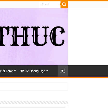
Bói Tarot
12 Hoàng Đạo