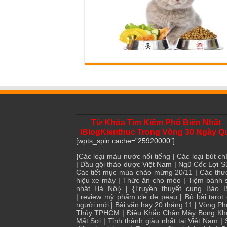
Từ Khóa Tìm Kiếm Phổ Biến Nhất
IBlogKienthuc Trong Vòng 30 Ngày Q
[wpts_spin cache=”25920000″]
{
Các loại màu nước nổi tiếng
|
Các loại bút chì
|
Dầu gội thảo dược
Việt Nam |
Ngũ Cốc Lợi S
Các tiết mục múa chào mừng 20/11
|
Các thư
hiệu xe máy
|
Thức ăn cho mèo
|
Tiệm bánh 
nhật Hà Nội
} | {
Truyền thuyết cung Bảo B
|
review mỹ phẩm cle de peau
|
Bộ bài tarot
người mới
|
Bài văn hay 20 tháng 11
|
Vòng Ph
Thủy TPHCM
|
Điêu Khắc Chân Mày Bong Kh
Mất Sợi
|
Tỉnh thành giàu nhất tại Việt Nam
|