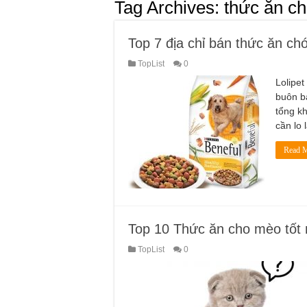
Tag Archives:
thức ăn ch
Top 7 địa chỉ bán thức ăn chó
TopList
0
Lolipet 
buôn bá
tổng k
cần lo 
Read M
Top 10 Thức ăn cho mèo tốt 
TopList
0