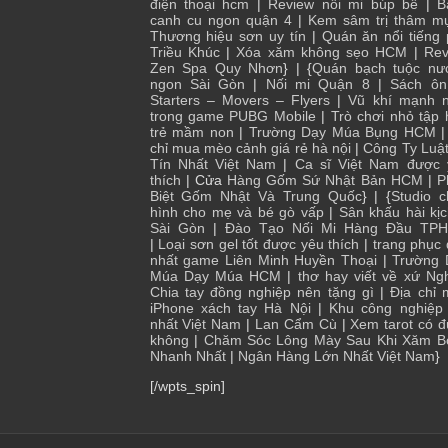
điện thoại hcm
|
Review nối mi búp bê
|
B
canh cu ngon quận 4
|
Kem sâm trị thâm m
Thương hiệu sơn uy tín
|
Quán ăn nổi tiếng
Triều Khúc
|
Xóa xăm không sẹo HCM
|
Rev
Zen Spa Quy Nhơn
} | {
Quán bạch tuộc nư
ngon Sài Gòn
|
Nối mi Quận 8
|
Sách ôn
Starters – Movers – Flyers
|
Vũ khí mạnh n
trong game PUBG Mobile
|
Trò chơi nhỏ tập
trẻ mầm non
|
Trường Dạy Múa Bụng HCM
chỉ mua mèo cảnh giá rẻ hà nội
|
Công Ty Luậ
Tín Nhất Việt Nam
|
Ca sĩ Việt Nam được 
thích
| Cửa
Hàng Gốm Sứ Nhật Bản HCM
|
P
Biệt Gốm Nhật Và Trung Quốc
} | {
Studio 
hình cho mẹ và bé gò vấp
|
Sân khấu hài kị
Sài Gòn
|
Đào Tạo Nối Mi Hàng Đầu TP
|
Loại sơn gel tốt được yêu thích
|
trang phục
nhất game Liên Minh Huyền Thoại
|
Trường 
Múa Dạy Múa HCM
|
thơ hay viết về xứ Ng
Chia tay đồng nghiệp nên tặng gì
|
Địa chỉ
iPhone xách tay Hà Nội
|
Khu công nghiệp 
nhất Việt Nam
|
Lan Cẩm Cù
|
Xem tarot có 
không
|
Chăm Sóc Lông Mày Sau Khi Xăm B
Nhanh Nhất
|
Ngân Hàng Lớn Nhất Việt Nam
}
[/wpts_spin]