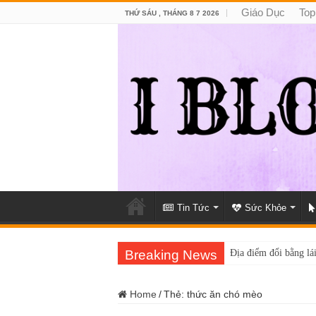
Giáo Dục
Top
THỨ SÁU , THÁNG 8 7 2026
Tin Tức
Sức Khỏe
Breaking News
Địa điểm đổi bằng lái
Home
/
Thẻ:
thức ăn chó mèo