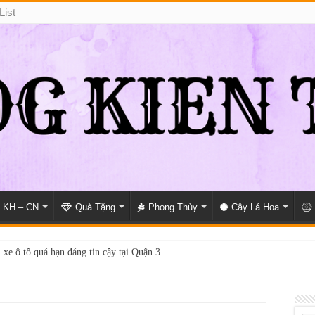
List
KH – CN
Quà Tặng
Phong Thủy
Cây Lá Hoa
 xe ô tô quá hạn đáng tin cậy tại Quận 3