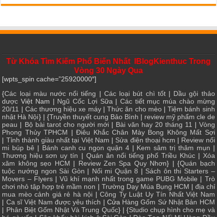
Từ Khóa Tìm Kiếm Phổ Biến Nhất IBlogKienthuc Trong
Vòng 30 Ngày Qua
[wpts_spin cache=”25920000″]
{
Các loại màu nước nổi tiếng
|
Các loại bút chì tốt
|
Dầu gội thảo
dược
Việt Nam |
Ngũ Cốc Lợi Sữa
|
Các tiết mục múa chào mừng
20/11
|
Các thương hiệu xe máy
|
Thức ăn cho mèo
|
Tiệm bánh sinh
nhật Hà Nội
} | {
Truyền thuyết cung Bảo Bình
|
review mỹ phẩm cle de
peau
|
Bộ bài tarot cho người mới
|
Bài văn hay 20 tháng 11
|
Vòng
Phong Thủy TPHCM
|
Điêu Khắc Chân Mày Bong Không Mất Sợi
|
Tỉnh thành giàu nhất tại Việt Nam
|
Sửa điện thoại hcm
|
Review nối
mi búp bê
|
Bánh canh cu ngon quận 4
|
Kem sâm trị thâm mụn
|
Thương hiệu sơn uy tín
|
Quán ăn nổi tiếng phố Triều Khúc
|
Xóa
xăm không sẹo HCM
|
Review Zen Spa Quy Nhơn
} | {
Quán bạch
tuộc nướng ngon Sài Gòn
|
Nối mi Quận 8
|
Sách ôn thi Starters –
Movers – Flyers
|
Vũ khí mạnh nhất trong game PUBG Mobile
|
Trò
chơi nhỏ tập hợp trẻ mầm non
|
Trường Dạy Múa Bụng HCM
|
địa chỉ
mua mèo cảnh giá rẻ hà nội
|
Công Ty Luật Uy Tín Nhất Việt Nam
|
Ca sĩ Việt Nam được yêu thích
| Cửa
Hàng Gốm Sứ Nhật Bản HCM
|
Phân Biệt Gốm Nhật Và Trung Quốc
} | {
Studio chụp hình cho mẹ và