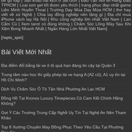
bé gò vấp
|
Sân khấu hài kịch ở Sài Gòn
|
Đào Tạo Nối Mi Hàng Đầu
TPHCM
|
Loại sơn gel tốt được yêu thích
|
trang phục đẹp nhất game
Liên Minh Huyền Thoại
|
Trường Dạy Múa Dạy Múa HCM
|
thơ hay
viết về xứ Nghệ
|
Chia tay đồng nghiệp nên tặng gì
|
Địa chỉ mua
iPhone xách tay Hà Nội
|
Khu công nghiệp lớn nhất Việt Nam
|
Lan
Cẩm Cù
|
Xem tarot có đúng không
|
Chăm Sóc Lông Mày Sau Khi
Xăm Bong Nhanh Nhất
|
Ngân Hàng Lớn Nhất Việt Nam
}
[/wpts_spin]
Bài Viết Mới Nhất
Địa điểm đổi bằng lái xe ô tô quá hạn đáng tin cậy tại Quận 3
Trung tâm nào học thi giấy phép lái xe hạng A (A2 cũ), A1 uy tín tại
Hồ Chí Minh?
Dịch Vụ Chăm Sóc Ô Tô Tận Nhà Phường An Lạc HCM
Đồng Hồ Tại Kronos Luxury Timepieces Có Cam Kết Chính Hãng
Không?
Gợi Ý Các Trường Trung Cấp Nghề Uy Tín Tại Nghệ An Nên Tham
Khảo
Top 8 Xưởng Chuyên May Đồng Phục Theo Yêu Cầu Tại Phường