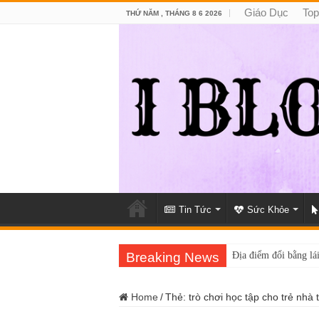
Giáo Dục
Top
THỨ NĂM , THÁNG 8 6 2026
Tin Tức
Sức Khỏe
Breaking News
Địa điểm đổi bằng lái
Home
/
Thẻ:
trò chơi học tập cho trẻ nhà 