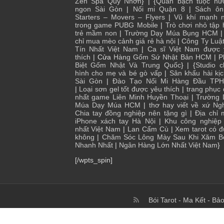
Zen Spa Quy Nhơn
} | {
Quán bạch tuộc nư
ngon Sài Gòn
|
Nối mi Quận 8
|
Sách ôn
Starters – Movers – Flyers
|
Vũ khí mạnh n
trong game PUBG Mobile
|
Trò chơi nhỏ tập
trẻ mầm non
|
Trường Dạy Múa Bụng HCM
chỉ mua mèo cảnh giá rẻ hà nội
|
Công Ty Luậ
Tín Nhất Việt Nam
|
Ca sĩ Việt Nam được 
thích
| Cửa
Hàng Gốm Sứ Nhật Bản HCM
|
P
Biệt Gốm Nhật Và Trung Quốc
} | {
Studio 
hình cho mẹ và bé gò vấp
|
Sân khấu hài kị
Sài Gòn
|
Đào Tạo Nối Mi Hàng Đầu TP
|
Loại sơn gel tốt được yêu thích
|
trang phục
nhất game Liên Minh Huyền Thoại
|
Trường 
Múa Dạy Múa HCM
|
thơ hay viết về xứ Ng
Chia tay đồng nghiệp nên tặng gì
|
Địa chỉ
iPhone xách tay Hà Nội
|
Khu công nghiệp 
nhất Việt Nam
|
Lan Cẩm Cù
|
Xem tarot có 
không
|
Chăm Sóc Lông Mày Sau Khi Xăm B
Nhanh Nhất
|
Ngân Hàng Lớn Nhất Việt Nam
}
[/wpts_spin]
Bói Tarot
-
Ma Kết
-
Bảo
© Copyright 2017 To 2026, I Blog Kiến Thức