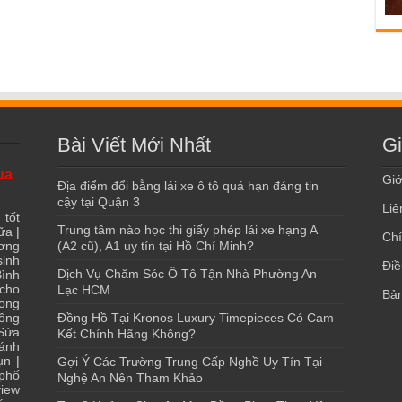
Bài Viết Mới Nhất
Gi
ua
Giớ
Địa điểm đổi bằng lái xe ô tô quá hạn đáng tin
cậy tại Quận 3
Liê
 tốt
Trung tâm nào học thi giấy phép lái xe hạng A
ữa
|
Chí
ơng
(A2 cũ), A1 uy tín tại Hồ Chí Minh?
sinh
Điề
Dịch Vụ Chăm Sóc Ô Tô Tận Nhà Phường An
ình
 cho
Lạc HCM
Bản
ong
ông
Đồng Hồ Tại Kronos Luxury Timepieces Có Cam
Sửa
Kết Chính Hãng Không?
ánh
ụn
|
Gợi Ý Các Trường Trung Cấp Nghề Uy Tín Tại
 phố
Nghệ An Nên Tham Khảo
iew