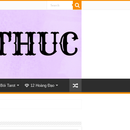
Bói Tarot
12 Hoàng Đạo