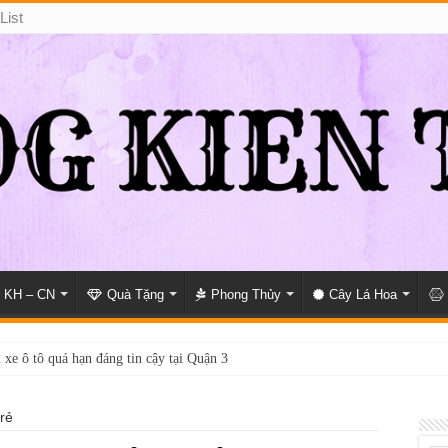
List
KH – CN
Quà Tặng
Phong Thủy
Cây Lá Hoa
 xe ô tô quá hạn đáng tin cậy tại Quận 3
trẻ