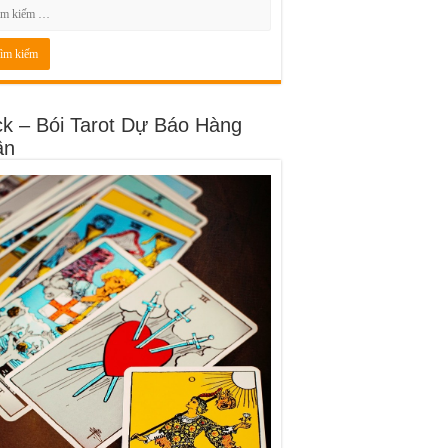
ck – Bói Tarot Dự Báo Hàng
ần