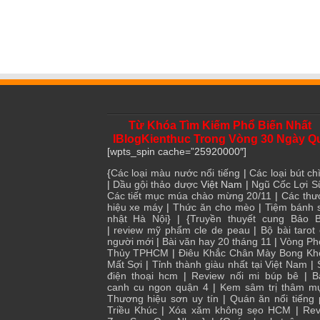
Từ Khóa Tìm Kiếm Phổ Biến Nhất
IBlogKienthuc Trong Vòng 30 Ngày Q
[wpts_spin cache=”25920000″]
{
Các loại màu nước nổi tiếng
|
Các loại bút chì
|
Dầu gội thảo dược
Việt Nam |
Ngũ Cốc Lợi S
Các tiết mục múa chào mừng 20/11
|
Các thư
hiệu xe máy
|
Thức ăn cho mèo
|
Tiệm bánh 
nhật Hà Nội
} | {
Truyền thuyết cung Bảo B
|
review mỹ phẩm cle de peau
|
Bộ bài tarot
người mới
|
Bài văn hay 20 tháng 11
|
Vòng Ph
Thủy TPHCM
|
Điêu Khắc Chân Mày Bong Kh
Mất Sợi
|
Tỉnh thành giàu nhất tại Việt Nam
|
điện thoại hcm
|
Review nối mi búp bê
|
B
canh cu ngon quận 4
|
Kem sâm trị thâm m
Thương hiệu sơn uy tín
|
Quán ăn nổi tiếng
Triều Khúc
|
Xóa xăm không sẹo HCM
|
Rev