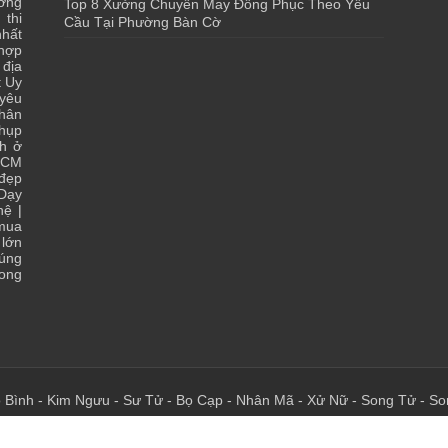
ớng
Top 8 Xưởng Chuyên May Đồng Phục Theo Yêu
 thi
Cầu Tại Phường Bàn Cờ
hất
 hợp
|
địa
t Uy
yêu
hân
chụp
ch ở
HCM
 đẹp
Dạy
hệ
|
 mua
lớn
đúng
ong
 Bình
-
Kim Ngưu
-
Sư Tử
-
Bọ Cạp
-
Nhân Mã
-
Xử Nữ
-
Song Tử
-
So
 - Chia Sẻ Kiến Thức Của Bạn - Của Tôi Tại Đây