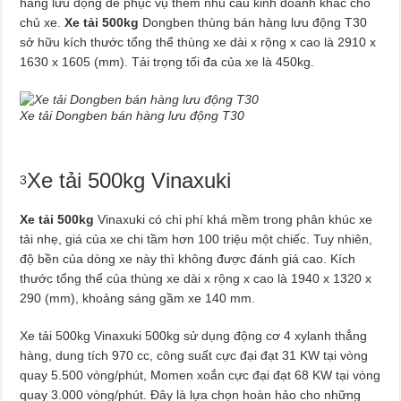
hàng lưu động để phục vụ thêm nhu cầu kinh doanh khác cho
chủ xe.
Xe tải 500kg
Dongben thùng bán hàng lưu động T30
sở hữu kích thước tổng thể thùng xe dài x rộng x cao là 2910 x
1630 x 1605 (mm). Tải trọng tối đa của xe là 450kg.
Xe tải Dongben bán hàng lưu động T30
Xe tải 500kg Vinaxuki
3
Xe tải 500kg
Vinaxuki có chi phí khá mềm trong phân khúc xe
tải nhẹ, giá của xe chi tầm hơn 100 triệu một chiếc. Tuy nhiên,
độ bền của dòng xe này thì không được đánh giá cao. Kích
thước tổng thể của thùng xe dài x rộng x cao là 1940 x 1320 x
290 (mm), khoảng sáng gầm xe 140 mm.
Xe tải 500kg Vinaxuki 500kg sử dụng động cơ 4 xylanh thẳng
hàng, dung tích 970 cc, công suất cực đại đạt 31 KW tại vòng
quay 5.500 vòng/phút, Momen xoắn cực đại đạt 68 KW tại vòng
quay 3.000 vòng/phút. Đây là lựa chọn hoàn hảo cho những