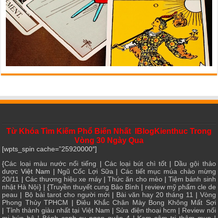
Từ Khóa Tìm Kiếm Phổ Biến Nhất IBlogKienthuc Trong
Vòng 30 Ngày Qua
[wpts_spin cache=”25920000″]
{
Các loại màu nước nổi tiếng
|
Các loại bút chì tốt
|
Dầu gội thảo
dược
Việt Nam |
Ngũ Cốc Lợi Sữa
|
Các tiết mục múa chào mừng
20/11
|
Các thương hiệu xe máy
|
Thức ăn cho mèo
|
Tiệm bánh sinh
nhật Hà Nội
} | {
Truyền thuyết cung Bảo Bình
|
review mỹ phẩm cle de
peau
|
Bộ bài tarot cho người mới
|
Bài văn hay 20 tháng 11
|
Vòng
Phong Thủy TPHCM
|
Điêu Khắc Chân Mày Bong Không Mất Sợi
|
Tỉnh thành giàu nhất tại Việt Nam
|
Sửa điện thoại hcm
|
Review nối