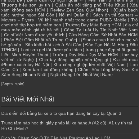
mi búp bê
|
Bánh canh cu ngon quận 4
|
Kem sâm trị thâm mụn
|
Thương hiệu sơn uy tín
|
Quán ăn nổi tiếng phố Triều Khúc
|
Xóa
xăm không sẹo HCM
|
Review Zen Spa Quy Nhơn
} | {
Quán bạch
tuộc nướng ngon Sài Gòn
|
Nối mi Quận 8
|
Sách ôn thi Starters –
Movers – Flyers
|
Vũ khí mạnh nhất trong game PUBG Mobile
|
Trò
chơi nhỏ tập hợp trẻ mầm non
|
Trường Dạy Múa Bụng HCM
|
địa chỉ
mua mèo cảnh giá rẻ hà nội
|
Công Ty Luật Uy Tín Nhất Việt Nam
|
Ca sĩ Việt Nam được yêu thích
| Cửa
Hàng Gốm Sứ Nhật Bản HCM
|
Phân Biệt Gốm Nhật Và Trung Quốc
} | {
Studio chụp hình cho mẹ và
bé gò vấp
|
Sân khấu hài kịch ở Sài Gòn
|
Đào Tạo Nối Mi Hàng Đầu
TPHCM
|
Loại sơn gel tốt được yêu thích
|
trang phục đẹp nhất game
Liên Minh Huyền Thoại
|
Trường Dạy Múa Dạy Múa HCM
|
thơ hay
viết về xứ Nghệ
|
Chia tay đồng nghiệp nên tặng gì
|
Địa chỉ mua
iPhone xách tay Hà Nội
|
Khu công nghiệp lớn nhất Việt Nam
|
Lan
Cẩm Cù
|
Xem tarot có đúng không
|
Chăm Sóc Lông Mày Sau Khi
Xăm Bong Nhanh Nhất
|
Ngân Hàng Lớn Nhất Việt Nam
}
[/wpts_spin]
Bài Viết Mới Nhất
Địa điểm đổi bằng lái xe ô tô quá hạn đáng tin cậy tại Quận 3
Trung tâm nào học thi giấy phép lái xe hạng A (A2 cũ), A1 uy tín tại
Hồ Chí Minh?
Dịch Vụ Chăm Sóc Ô Tô Tận Nhà Phường An Lạc HCM