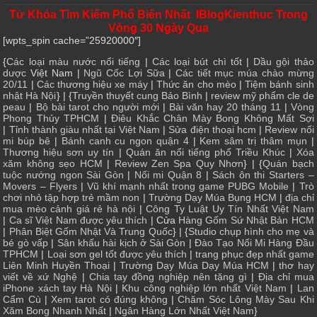
Từ Khóa Tìm Kiếm Phổ Biến Nhất IBlogKienthuc Trong
Vòng 30 Ngày Qua
[wpts_spin cache=”25920000″]
{
Các loại màu nước nổi tiếng
|
Các loại bút chì tốt
|
Dầu gội thảo
dược
Việt Nam |
Ngũ Cốc Lợi Sữa
|
Các tiết mục múa chào mừng
20/11
|
Các thương hiệu xe máy
|
Thức ăn cho mèo
|
Tiệm bánh sinh
nhật Hà Nội
} | {
Truyền thuyết cung Bảo Bình
|
review mỹ phẩm cle de
peau
|
Bộ bài tarot cho người mới
|
Bài văn hay 20 tháng 11
|
Vòng
Phong Thủy TPHCM
|
Điêu Khắc Chân Mày Bong Không Mất Sợi
|
Tỉnh thành giàu nhất tại Việt Nam
|
Sửa điện thoại hcm
|
Review nối
mi búp bê
|
Bánh canh cu ngon quận 4
|
Kem sâm trị thâm mụn
|
Thương hiệu sơn uy tín
|
Quán ăn nổi tiếng phố Triều Khúc
|
Xóa
xăm không sẹo HCM
|
Review Zen Spa Quy Nhơn
} | {
Quán bạch
tuộc nướng ngon Sài Gòn
|
Nối mi Quận 8
|
Sách ôn thi Starters –
Movers – Flyers
|
Vũ khí mạnh nhất trong game PUBG Mobile
|
Trò
chơi nhỏ tập hợp trẻ mầm non
|
Trường Dạy Múa Bụng HCM
|
địa chỉ
mua mèo cảnh giá rẻ hà nội
|
Công Ty Luật Uy Tín Nhất Việt Nam
|
Ca sĩ Việt Nam được yêu thích
| Cửa
Hàng Gốm Sứ Nhật Bản HCM
|
Phân Biệt Gốm Nhật Và Trung Quốc
} | {
Studio chụp hình cho mẹ và
bé gò vấp
|
Sân khấu hài kịch ở Sài Gòn
|
Đào Tạo Nối Mi Hàng Đầu
TPHCM
|
Loại sơn gel tốt được yêu thích
|
trang phục đẹp nhất game
Liên Minh Huyền Thoại
|
Trường Dạy Múa Dạy Múa HCM
|
thơ hay
viết về xứ Nghệ
|
Chia tay đồng nghiệp nên tặng gì
|
Địa chỉ mua
iPhone xách tay Hà Nội
|
Khu công nghiệp lớn nhất Việt Nam
|
Lan
Cẩm Cù
|
Xem tarot có đúng không
|
Chăm Sóc Lông Mày Sau Khi
Xăm Bong Nhanh Nhất
|
Ngân Hàng Lớn Nhất Việt Nam
}