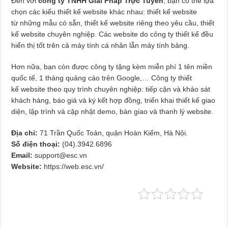
Đến với
công ty TNHH Giải Pháp Trực Tuyến
, bạn có thể lựa
chọn các kiểu thiết kế website khác nhau: thiết kế website
từ những mẫu có sẵn, thiết kế website riêng theo yêu cầu, thiết
kế website chuyên nghiệp. Các website do công ty thiết kế đều
hiển thị tốt trên cả máy tính cá nhân lẫn máy tính bảng.
Hơn nữa, bạn còn được công ty tặng kèm miễn phí 1 tên miền
quốc tế, 1 tháng quảng cáo trên Google,… Công ty thiết
kế website theo quy trình chuyên nghiệp: tiếp cận và khảo sát
khách hàng, báo giá và ký kết hợp đồng, triển khai thiết kế giao
diện, lập trình và cập nhật demo, bàn giao và thanh lý website.
Địa chỉ:
71 Trần Quốc Toản, quận Hoàn Kiếm, Hà Nội.
Số điện thoại:
(04).3942.6896
Email:
support@esc.vn
Website:
https://web.esc.vn/