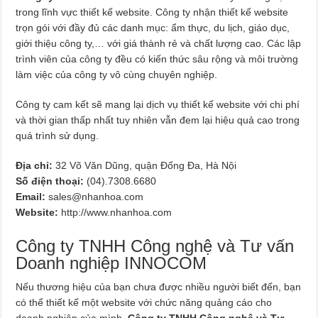
trong lĩnh vực thiết kế website. Công ty nhận thiết kế website
trọn gói với đầy đủ các danh mục: ẩm thực, du lịch, giáo dục,
giới thiệu công ty,… với giá thành rẻ và chất lượng cao. Các lập
trình viên của công ty đều có kiến thức sâu rộng và môi trường
làm việc của công ty vô cùng chuyên nghiệp.
Công ty cam kết sẽ mang lại dịch vụ thiết kế website với chi phí
và thời gian thấp nhất tuy nhiên vẫn đem lại hiệu quả cao trong
quá trình sử dụng.
Địa chỉ:
32 Võ Văn Dũng, quận Đống Đa, Hà Nội
Số điện thoại:
(04).7308.6680
Email:
sales@nhanhoa.com
Website:
http://www.nhanhoa.com
Công ty TNHH Công nghệ và Tư vấn
Doanh nghiệp INNOCOM
Nếu thương hiệu của bạn chưa được nhiều người biết đến, bạn
có thể thiết kế một website với chức năng quảng cáo cho
doanh nghiệp của mình.
Công ty TNHH Công nghệ và Tư