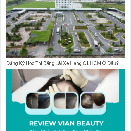
Đăng Ký Học Thi Bằng Lái Xe Hạng C1 HCM Ở Đâu?