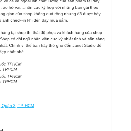
g về cả vẻ ngoài lẫn chất lượng của sản phẩm tại đây.
en, áo hở vai,…nên cực kỳ hợp với những bạn gái theo
hông gian của shop không quá rộng nhưng đã được bày
p ảnh check-in khi đến đây mua sắm.
hàng tại shop thì thái độ phục vụ khách hàng của shop
Shop có đội ngũ nhân viên cực kỳ nhiệt tình và sẵn sàng
nhất. Chính vì thế bạn hãy thử ghé đến Janet Studio để
đẹp nhất nhé.
uốc TPHCM
uốc TPHCM
, Quận 3, TP. HCM
al