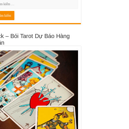
ck – Bói Tarot Dự Báo Hàng
ần