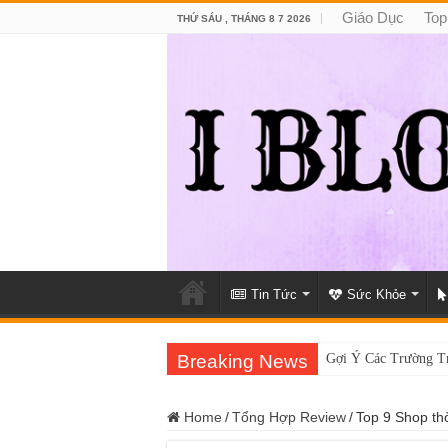
Giáo Dục
Top
THỨ SÁU , THÁNG 8 7 2026
Tin Tức
Sức Khỏe
Breaking News
Gợi Ý Các Trường T
Top 8 Xưởng Chuyên
Home
/
Tổng Hợp Review
/
Top 9 Shop t