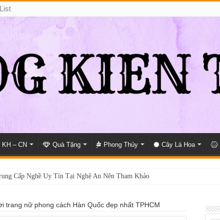
List
KH – CN
Quà Tặng
Phong Thủy
Cây Lá Hoa
rung Cấp Nghề Uy Tín Tại Nghệ An Nên Tham Khảo
 May Đồng Phục Theo Yêu Cầu Tại Phường Bàn Cờ
hời trang nữ phong cách Hàn Quốc đẹp nhất TPHCM