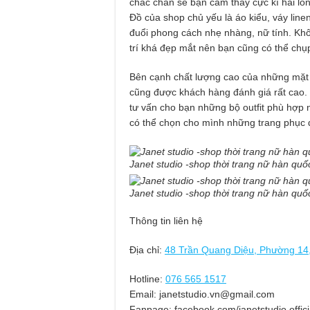
chắc chắn sẽ bạn cảm thấy cực kì hài lòn
Đồ của shop chủ yếu là áo kiểu, váy lin
đuổi phong cách nhẹ nhàng, nữ tính. K
trí khá đẹp mắt nên bạn cũng có thể chụ
Bên cạnh chất lượng cao của những mặt 
cũng được khách hàng đánh giá rất cao. 
tư vấn cho bạn những bộ outfit phù hợp 
có thể chọn cho mình những trang phục 
Janet studio -shop thời trang nữ hàn q
Janet studio -shop thời trang nữ hàn q
Thông tin liên hệ
Địa chỉ:
48 Trần Quang Diệu, Phường 14
Hotline:
076 565 1517
Email:
janetstudio.vn@gmail.com
Fanpage: facebook.com/janetstudio.offici