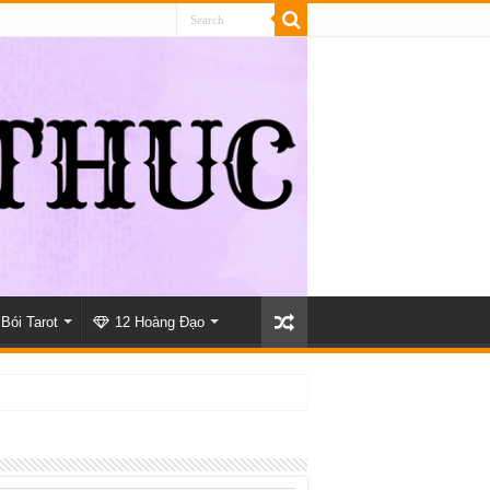
Bói Tarot
12 Hoàng Đạo