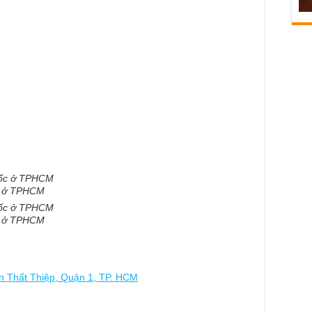
ốc ở TPHCM
ốc ở TPHCM
ôn Thất Thiệp, Quận 1, TP. HCM