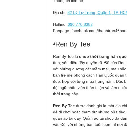
Thông tin liên hệ
Địa chỉ:
82 Lý Tự Trọng, Quận 1, TP. HC
Hotline:
090 770 8382
Fanpage: facebook.com/thanhtran46ha
Ren By Tee
4
Ren By Tee là
shop thời trang hàn quố
tính, yểu điệu đầy quyến rũ. Đồ của Ren 
với những đường cắt mềm mại, màu sắc t
bạn trẻ mê phong cách Hàn Quốc quan 
đẹp, hợp với từng mùa trong năm. Đặc bi
đội ngũ nhân viên thân thiện và làm nhi
thời trang này.
Ren By Tee
được đánh giá là một địa c
để đi chơi hoặc tham dự những bữa tiệc
quần áo tại đây. Quần áo tại shop đa dạ
vải. Đối với những bạn tuổi teen thì nơi đ