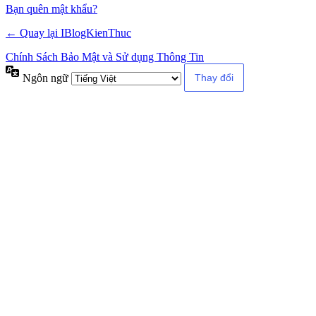
Alternative:
Bạn quên mật khẩu?
← Quay lại IBlogKienThuc
Chính Sách Bảo Mật và Sử dụng Thông Tin
Ngôn ngữ