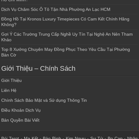
Dịch Vụ Chăm Sóc Ô Tô Tận Nhà Phường An Lạc HCM
Đồng Hồ Tại Kronos Luxury Timepieces Có Cam Kết Chính Hãng
Không?
Gợi Ý Các Trường Trung Cấp Nghề Uy Tín Tại Nghệ An Nên Tham
Khảo
Top 8 Xưởng Chuyên May Đồng Phục Theo Yêu Cầu Tại Phường
Bàn Cờ
Giới Thiệu – Chính Sách
Giới Thiệu
Liên Hệ
Chính Sách Bảo Mật và Sử dụng Thông Tin
Điều Khoản Dịch Vụ
Bản Quyền Bài Viết
Bói Tarot
-
Ma Kết
-
Bảo Bình
-
Kim Ngưu
-
Sư Tử
-
Bọ Cạp
-
Nhân