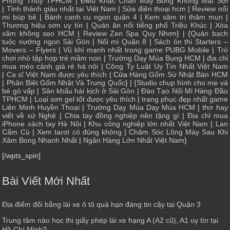
Phong Thủy TPHCM
|
Điêu Khắc Chân Mày Bong Không Mất Sợi
|
Tỉnh thành giàu nhất tại Việt Nam
|
Sửa điện thoại hcm
|
Review nối
mi búp bê
|
Bánh canh cu ngon quận 4
|
Kem sâm trị thâm mụn
|
Thương hiệu sơn uy tín
|
Quán ăn nổi tiếng phố Triều Khúc
|
Xóa
xăm không sẹo HCM
|
Review Zen Spa Quy Nhơn
} | {
Quán bạch
tuộc nướng ngon Sài Gòn
|
Nối mi Quận 8
|
Sách ôn thi Starters –
Movers – Flyers
|
Vũ khí mạnh nhất trong game PUBG Mobile
|
Trò
chơi nhỏ tập hợp trẻ mầm non
|
Trường Dạy Múa Bụng HCM
|
địa chỉ
mua mèo cảnh giá rẻ hà nội
|
Công Ty Luật Uy Tín Nhất Việt Nam
|
Ca sĩ Việt Nam được yêu thích
| Cửa
Hàng Gốm Sứ Nhật Bản HCM
|
Phân Biệt Gốm Nhật Và Trung Quốc
} | {
Studio chụp hình cho mẹ và
bé gò vấp
|
Sân khấu hài kịch ở Sài Gòn
|
Đào Tạo Nối Mi Hàng Đầu
TPHCM
|
Loại sơn gel tốt được yêu thích
|
trang phục đẹp nhất game
Liên Minh Huyền Thoại
|
Trường Dạy Múa Dạy Múa HCM
|
thơ hay
viết về xứ Nghệ
|
Chia tay đồng nghiệp nên tặng gì
|
Địa chỉ mua
iPhone xách tay Hà Nội
|
Khu công nghiệp lớn nhất Việt Nam
|
Lan
Cẩm Cù
|
Xem tarot có đúng không
|
Chăm Sóc Lông Mày Sau Khi
Xăm Bong Nhanh Nhất
|
Ngân Hàng Lớn Nhất Việt Nam
}
[/wpts_spin]
Bài Viết Mới Nhất
Địa điểm đổi bằng lái xe ô tô quá hạn đáng tin cậy tại Quận 3
Trung tâm nào học thi giấy phép lái xe hạng A (A2 cũ), A1 uy tín tại
Hồ Chí Minh?