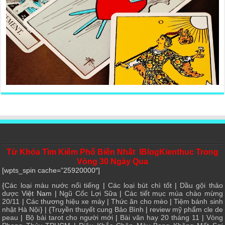
Từ Khóa Tìm Kiếm Phổ Biến Nhất IBlogKienthuc Trong
Vòng 30 Ngày Qua
[wpts_spin cache=”25920000″]
{
Các loại màu nước nổi tiếng
|
Các loại bút chì tốt
|
Dầu gội thảo
dược
Việt Nam |
Ngũ Cốc Lợi Sữa
|
Các tiết mục múa chào mừng
20/11
|
Các thương hiệu xe máy
|
Thức ăn cho mèo
|
Tiệm bánh sinh
nhật Hà Nội
} | {
Truyền thuyết cung Bảo Bình
|
review mỹ phẩm cle de
peau
|
Bộ bài tarot cho người mới
|
Bài văn hay 20 tháng 11
|
Vòng