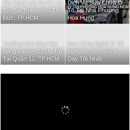
Sát Hạch Lái Xe C1 Uy
Dịch Vụ Sửa Chữa Ô
Tín Tại Thành Phố Thủ
Tô Tại Nhà Phường
Đức, TP.HCM
Hòa Hưng
Trường Nào Dạy Học
Học Công Nghệ Ô Tô
Bằng Lái Xe C1 Uy Tín
Nghệ An: 5 Trường
Tại Quận 12, TP.HCM
Dạy Tốt Nhất