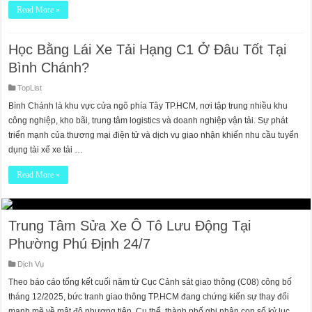
Read More »
Học Bằng Lái Xe Tải Hạng C1 Ở Đâu Tốt Tại
Bình Chánh?
TopList
Bình Chánh là khu vực cửa ngõ phía Tây TP.HCM, nơi tập trung nhiều khu
công nghiệp, kho bãi, trung tâm logistics và doanh nghiệp vận tải. Sự phát
triển mạnh của thương mại điện tử và dịch vụ giao nhận khiến nhu cầu tuyển
dụng tài xế xe tải …
Read More »
Trung Tâm Sửa Xe Ô Tô Lưu Động Tại
Phường Phú Định 24/7
Dịch Vụ
Theo báo cáo tổng kết cuối năm từ Cục Cảnh sát giao thông (C08) công bố
tháng 12/2025, bức tranh giao thông TP.HCM đang chứng kiến sự thay đổi
mạnh mẽ về mật độ phương tiện. Cụ thể, thành phố ghi nhận con số kỷ lục