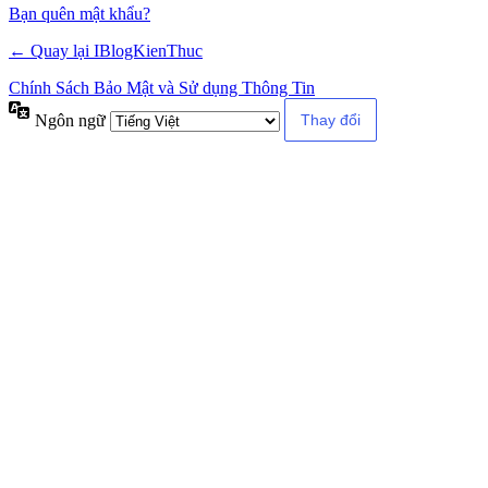
Alternative:
Bạn quên mật khẩu?
← Quay lại IBlogKienThuc
Chính Sách Bảo Mật và Sử dụng Thông Tin
Ngôn ngữ