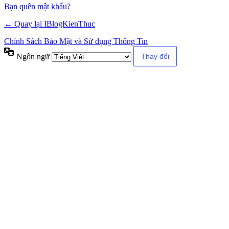
Alternative:
Bạn quên mật khẩu?
← Quay lại IBlogKienThuc
Chính Sách Bảo Mật và Sử dụng Thông Tin
Ngôn ngữ