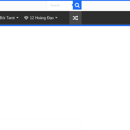
Bói Tarot
12 Hoàng Đạo