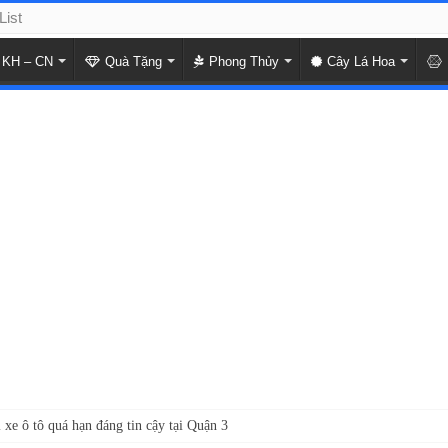
List
KH – CN
Quà Tặng
Phong Thủy
Cây Lá Hoa
 xe ô tô quá hạn đáng tin cậy tại Quận 3