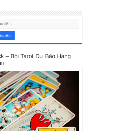
ck – Bói Tarot Dự Báo Hàng
ần