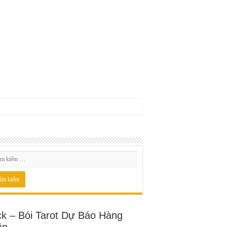
ck – Bói Tarot Dự Báo Hàng
ần