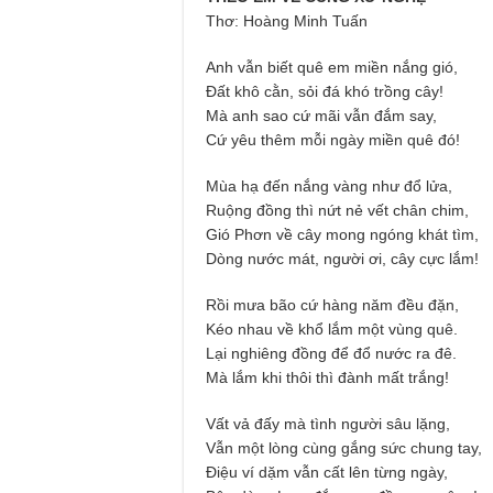
Thơ: Hoàng Minh Tuấn
Anh vẫn biết quê em miền nắng gió,
Đất khô cằn, sỏi đá khó trồng cây!
Mà anh sao cứ mãi vẫn đắm say,
Cứ yêu thêm mỗi ngày miền quê đó!
Mùa hạ đến nắng vàng như đổ lửa,
Ruộng đồng thì nứt nẻ vết chân chim,
Gió Phơn về cây mong ngóng khát tìm,
Dòng nước mát, người ơi, cây cực lắm!
Rồi mưa bão cứ hàng năm đều đặn,
Kéo nhau về khổ lắm một vùng quê.
Lại nghiêng đồng để đổ nước ra đê.
Mà lắm khi thôi thì đành mất trắng!
Vất vả đấy mà tình người sâu lặng,
Vẫn một lòng cùng gắng sức chung tay,
Điệu ví dặm vẫn cất lên từng ngày,