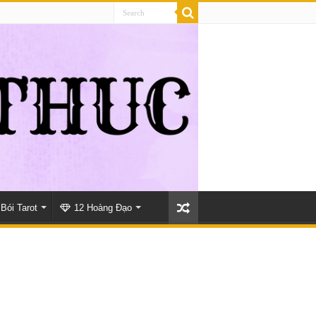
Bói Tarot
12 Hoàng Đạo