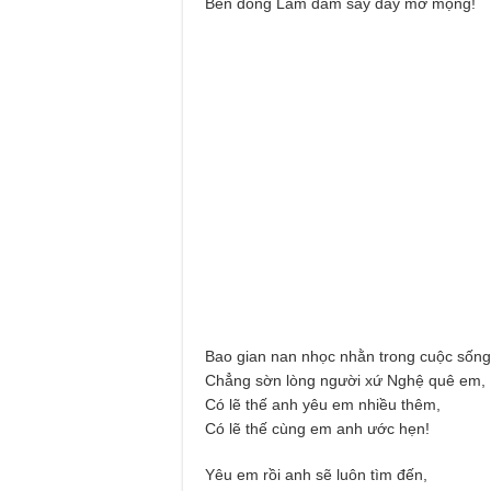
Bên dòng Lam đắm say đầy mơ mộng!
Bao gian nan nhọc nhằn trong cuộc sống
Chẳng sờn lòng người xứ Nghệ quê em,
Có lẽ thế anh yêu em nhiều thêm,
Có lẽ thế cùng em anh ước hẹn!
Yêu em rồi anh sẽ luôn tìm đến,