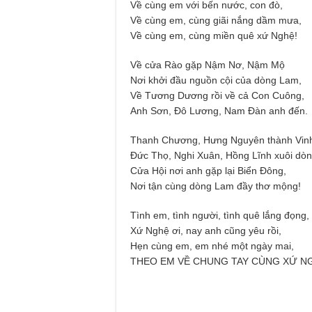
Về cùng em với bến nước, con đò,
Về cùng em, cùng giãi nắng dầm mưa,
Về cùng em, cùng miền quê xứ Nghệ!
Về cửa Rào gặp Nậm Nơ, Nậm Mộ
Nơi khởi đầu nguồn cội của dòng Lam,
Về Tương Dương rồi về cả Con Cuông,
Anh Sơn, Đô Lương, Nam Đàn anh đến.
Thanh Chương, Hưng Nguyên thành Vinh
Đức Thọ, Nghi Xuân, Hồng Lĩnh xuôi dòn
Cửa Hội nơi anh gặp lại Biển Đông,
Nơi tận cùng dòng Lam đầy thơ mộng!
Tình em, tình người, tình quê lắng đọng,
Xứ Nghệ ơi, nay anh cũng yêu rồi,
Hẹn cùng em, em nhé một ngày mai,
THEO EM VỀ CHUNG TAY CÙNG XỨ N