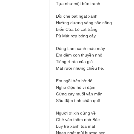
Tựa như một bức tranh.
Đồi chè bát ngát xanh
Hướng dương vàng sắc nắng
Biển Cửa Lò cát trắng
Pù Mát rợp bóng cây.
Dòng Lam xanh màu mây
Êm đềm con thuyền nhỏ
Tiếng rì rào của gió
Mát rượi những chiều hè.
Em ngồi trên bờ đê
Nghe điệu hò ví dặm
Gừng cay muối vẫn mặn
Sâu đậm tình chân quê.
Người ơi xin đừng về
Ghé vào thăm nhà Bác
Lũy tre xanh toả mát
Ngan ngát mùi hương sen.