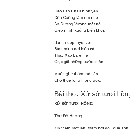
Đảo Lan Châu bình yên
Đền Cuông làm em nhớ
An Dương Vương mất nỏ
Gieo mình xuống biển khơi.
Bãi Lữ đẹp tuyệt vời
Bình minh nơi biển cả
Thác Xao La êm ả
Giục giã những bước chân.
Muốn ghé thăm một lần
Cho thoả lòng mong ước.
Bài thơ: Xứ sở tươi hồ
XỨ SỞ TƯƠI HỒNG
Thơ Đỗ Hương
Xin thêm một lần, thăm nơi đó_ quê anh!