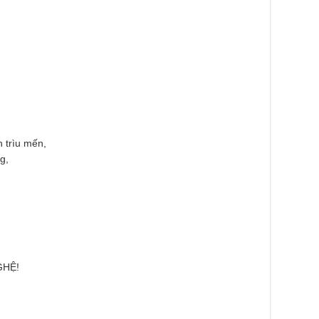
 trìu mến,
g,
GHỆ!