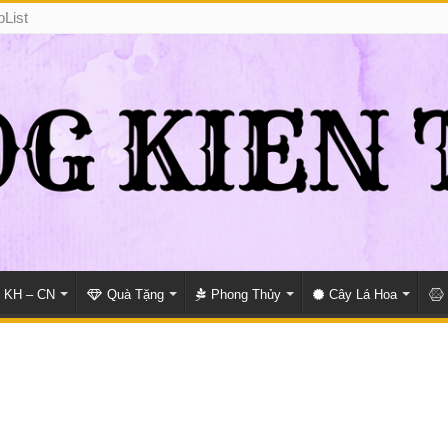
pList
KH – CN
Quà Tặng
Phong Thủy
Cây Lá Hoa