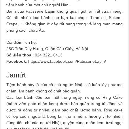
tiệm bánh của một chủ người Hàn.
Bánh của Patisserie Lapin không quá ngọt, ăn rất vừa miệng.
Có rất nhiều loại bánh cho bạn lựa chọn: Tiramisu, Sukem,
Crepe,… Không gian ở đây rất sang trọng và lãng mạn mang
phong cách châu Âu.
Địa điểm liên hệ:
25C Trần Duy Hưng, Quận Cầu Giấy, Hà Nội.
Số điện thoại
: 024 3221 6413
Facebook
: https://www.facebook.com/PatisserieLapin/
Jamứt
Tiệm bánh này là của cô chủ người Nhật, cô luôn lấy phương
châm làm bánh không có chất bảo quản.
Các loại bánh đều bán hết trong ngày, riêng có Ring Cake
(bánh viền gato nhân kem) được bảo quản trong tủ đông và
được rã đông tự nhiên, đảm bảo chất lượng bánh. Ring cake
có lớp cuộn ngoài là bông lan thơm mềm, hương vị tự nhiên
đúng tiêu chí của người Nhật, quyện cùng nhân kem tươi ngọt
dịu, mát lạnh, ăn tới đâu mê tới đó.