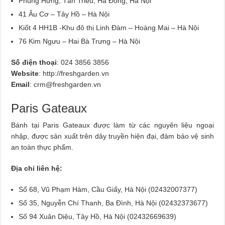
Phùng Hưng, Tân Triều, Hà Đông, Hà Nội
41 Âu Cơ – Tây Hồ – Hà Nội
Kiốt 4 HH1B -Khu đô thị Linh Đàm – Hoàng Mai – Hà Nội
76 Kim Ngưu – Hai Bà Trưng – Hà Nội
Số điện thoại
: 024 3856 3856
Website
: http://freshgarden.vn
Email
:
crm@freshgarden.vn
Paris Gateaux
Bánh tại Paris Gateaux được làm từ các nguyên liệu ngoại
nhập, được sản xuất trên dây truyền hiện đại, đảm bảo vệ sinh
an toàn thực phẩm.
Địa chỉ liên hệ:
Số 68, Vũ Phạm Hàm, Cầu Giấy, Hà Nội (02432007377)
Số 35, Nguyễn Chí Thanh, Ba Đình, Hà Nội (02432373677)
Số 94 Xuân Diệu, Tây Hồ, Hà Nội (02432669639)