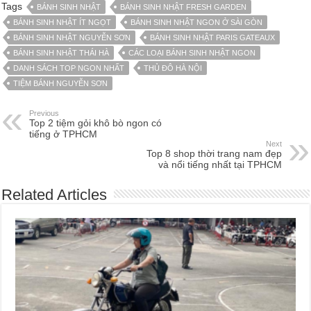
Tags
BÁNH SINH NHẬT
BÁNH SINH NHẬT FRESH GARDEN
BÁNH SINH NHẬT ÍT NGỌT
BÁNH SINH NHẬT NGON Ở SÀI GÒN
BÁNH SINH NHẬT NGUYỄN SƠN
BÁNH SINH NHẬT PARIS GATEAUX
BÁNH SINH NHẬT THÁI HÀ
CÁC LOẠI BÁNH SINH NHẬT NGON
DANH SÁCH TOP NGON NHẤT
THỦ ĐÔ HÀ NỘI
TIỆM BÁNH NGUYỄN SƠN
Previous
Top 2 tiệm gỏi khô bò ngon có
tiếng ở TPHCM
Next
Top 8 shop thời trang nam đẹp
và nổi tiếng nhất tại TPHCM
Related Articles