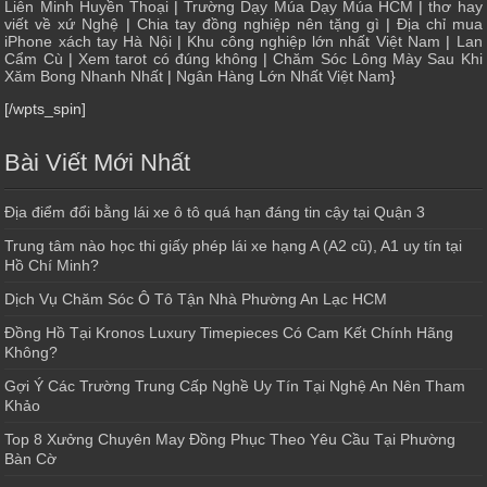
Liên Minh Huyền Thoại
|
Trường Dạy Múa Dạy Múa HCM
|
thơ hay
viết về xứ Nghệ
|
Chia tay đồng nghiệp nên tặng gì
|
Địa chỉ mua
iPhone xách tay Hà Nội
|
Khu công nghiệp lớn nhất Việt Nam
|
Lan
Cẩm Cù
|
Xem tarot có đúng không
|
Chăm Sóc Lông Mày Sau Khi
Xăm Bong Nhanh Nhất
|
Ngân Hàng Lớn Nhất Việt Nam
}
[/wpts_spin]
Bài Viết Mới Nhất
Địa điểm đổi bằng lái xe ô tô quá hạn đáng tin cậy tại Quận 3
Trung tâm nào học thi giấy phép lái xe hạng A (A2 cũ), A1 uy tín tại
Hồ Chí Minh?
Dịch Vụ Chăm Sóc Ô Tô Tận Nhà Phường An Lạc HCM
Đồng Hồ Tại Kronos Luxury Timepieces Có Cam Kết Chính Hãng
Không?
Gợi Ý Các Trường Trung Cấp Nghề Uy Tín Tại Nghệ An Nên Tham
Khảo
Top 8 Xưởng Chuyên May Đồng Phục Theo Yêu Cầu Tại Phường
Bàn Cờ