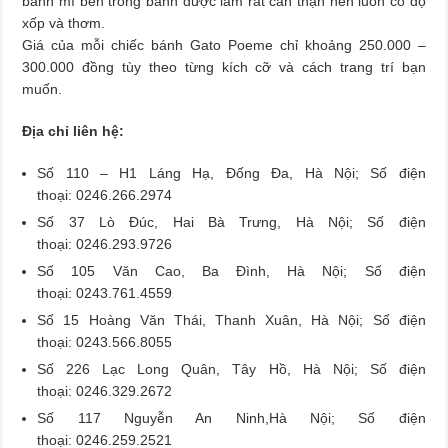
bánh mì bên trong bánh được làm rất cẩn thận nên luôn có độ
xốp và thơm.
Giá của mỗi chiếc bánh Gato Poeme chỉ khoảng 250.000 –
300.000 đồng tùy theo từng kích cỡ và cách trang trí bạn
muốn.
Địa chỉ liên hệ:
Số 110 – H1 Láng Hạ, Đống Đa, Hà Nội; Số điện
thoại: 0246.266.2974
Số 37 Lò Đúc, Hai Bà Trưng, Hà Nội; Số điện
thoại: 0246.293.9726
Số 105 Văn Cao, Ba Đình, Hà Nội; Số điện
thoại: 0243.761.4559
Số 15 Hoàng Văn Thái, Thanh Xuân, Hà Nội; Số điện
thoại: 0243.566.8055
Số 226 Lạc Long Quân, Tây Hồ, Hà Nội; Số điện
thoại: 0246.329.2672
Số 117 Nguyễn An Ninh,Hà Nội; Số điện
thoại: 0246.259.2521