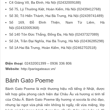
C4 Giảng Võ, Ba Đình, Hà Nội (02432009188)
Số 75, Lý Thường Kiệt, Hoàn Kiếm, Hà Nội (02439412768)
Số 30, Tô Hiến Thành, Hai Bà Trưng, Hà Nội (02439741489)
Số 169, Đỗ Đình Thiện, Nam Từ Liêm, Hà
Nội (02432005368)
Số 140 Tôn Đức Thắng, Đống Đa, Hà Nội (02437327089)
Số 2A, Trần Đại Nghĩa, Hai Bà Trưng, Hà Nội (02436285298)
Số 1A Hai Bà Trưng, Hoàn Kiếm, Hà Nội (02462702518)
Điện thoại
: 02432001399 – 0936 336 806
Website
: http://parisgateaux.vn/
Bánh Gato Poeme
Bánh Gato Poeme là một thương hiệu nổi tiếng ở Nhật, được
kết hợp giữa phong cách hiện đại Châu Âu và hương vị tinh tế
của Châu Á. Bánh Gato Poeme lấy hương vị socola là chủ đạo,
nhưng lại ngọt vừa phải nên không bị ngấy, rất vừa miệng, lớp