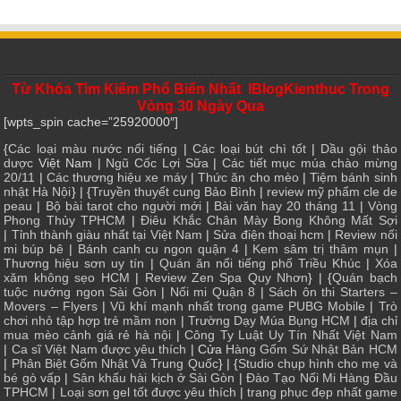
Từ Khóa Tìm Kiếm Phổ Biến Nhất IBlogKienthuc Trong
Vòng 30 Ngày Qua
[wpts_spin cache=”25920000″]
{
Các loại màu nước nổi tiếng
|
Các loại bút chì tốt
|
Dầu gội thảo
dược
Việt Nam |
Ngũ Cốc Lợi Sữa
|
Các tiết mục múa chào mừng
20/11
|
Các thương hiệu xe máy
|
Thức ăn cho mèo
|
Tiệm bánh sinh
nhật Hà Nội
} | {
Truyền thuyết cung Bảo Bình
|
review mỹ phẩm cle de
peau
|
Bộ bài tarot cho người mới
|
Bài văn hay 20 tháng 11
|
Vòng
Phong Thủy TPHCM
|
Điêu Khắc Chân Mày Bong Không Mất Sợi
|
Tỉnh thành giàu nhất tại Việt Nam
|
Sửa điện thoại hcm
|
Review nối
mi búp bê
|
Bánh canh cu ngon quận 4
|
Kem sâm trị thâm mụn
|
Thương hiệu sơn uy tín
|
Quán ăn nổi tiếng phố Triều Khúc
|
Xóa
xăm không sẹo HCM
|
Review Zen Spa Quy Nhơn
} | {
Quán bạch
tuộc nướng ngon Sài Gòn
|
Nối mi Quận 8
|
Sách ôn thi Starters –
Movers – Flyers
|
Vũ khí mạnh nhất trong game PUBG Mobile
|
Trò
chơi nhỏ tập hợp trẻ mầm non
|
Trường Dạy Múa Bụng HCM
|
địa chỉ
mua mèo cảnh giá rẻ hà nội
|
Công Ty Luật Uy Tín Nhất Việt Nam
|
Ca sĩ Việt Nam được yêu thích
| Cửa
Hàng Gốm Sứ Nhật Bản HCM
|
Phân Biệt Gốm Nhật Và Trung Quốc
} | {
Studio chụp hình cho mẹ và
bé gò vấp
|
Sân khấu hài kịch ở Sài Gòn
|
Đào Tạo Nối Mi Hàng Đầu
TPHCM
|
Loại sơn gel tốt được yêu thích
|
trang phục đẹp nhất game