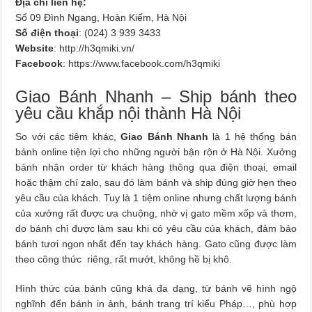
Địa chỉ liên hệ:
Số 09 Đình Ngang, Hoàn Kiếm, Hà Nội
Số điện thoại
: (024) 3 939 3433
Website
: http://h3qmiki.vn/
Facebook
: https://www.facebook.com/h3qmiki
Giao Bánh Nhanh – Ship bánh theo
yêu cầu khắp nội thành Hà Nội
So với các tiệm khác,
Giao Bánh Nhanh
là 1 hệ thống bán
bánh online tiện lợi cho những người bận rộn ở Hà Nội. Xưởng
bánh nhận order từ khách hàng thông qua điện thoại, email
hoặc thậm chí zalo, sau đó làm bánh và ship đúng giờ hẹn theo
yêu cầu của khách. Tuy là 1 tiệm online nhưng chất lượng bánh
của xưởng rất được ưa chuộng, nhờ vị gato mềm xốp và thơm,
do bánh chỉ được làm sau khi có yêu cầu của khách, đảm bảo
bánh tươi ngon nhất đến tay khách hàng. Gato cũng được làm
theo công thức riêng, rất mướt, không hề bị khô.
Hình thức của bánh cũng khá đa dạng, từ bánh vẽ hình ngộ
nghĩnh đến bánh in ảnh, bánh trang trí kiểu Pháp…, phù hợp