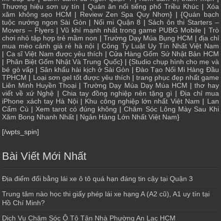
Thương hiệu sơn uy tín
|
Quán ăn nổi tiếng phố Triều Khúc
|
Xóa
xăm không sẹo HCM
|
Review Zen Spa Quy Nhơn
} | {
Quán bạch
tuộc nướng ngon Sài Gòn
|
Nối mi Quận 8
|
Sách ôn thi Starters –
Movers – Flyers
|
Vũ khí mạnh nhất trong game PUBG Mobile
|
Trò
chơi nhỏ tập hợp trẻ mầm non
|
Trường Dạy Múa Bụng HCM
|
địa chỉ
mua mèo cảnh giá rẻ hà nội
|
Công Ty Luật Uy Tín Nhất Việt Nam
|
Ca sĩ Việt Nam được yêu thích
| Cửa
Hàng Gốm Sứ Nhật Bản HCM
|
Phân Biệt Gốm Nhật Và Trung Quốc
} | {
Studio chụp hình cho mẹ và
bé gò vấp
|
Sân khấu hài kịch ở Sài Gòn
|
Đào Tạo Nối Mi Hàng Đầu
TPHCM
|
Loại sơn gel tốt được yêu thích
|
trang phục đẹp nhất game
Liên Minh Huyền Thoại
|
Trường Dạy Múa Dạy Múa HCM
|
thơ hay
viết về xứ Nghệ
|
Chia tay đồng nghiệp nên tặng gì
|
Địa chỉ mua
iPhone xách tay Hà Nội
|
Khu công nghiệp lớn nhất Việt Nam
|
Lan
Cẩm Cù
|
Xem tarot có đúng không
|
Chăm Sóc Lông Mày Sau Khi
Xăm Bong Nhanh Nhất
|
Ngân Hàng Lớn Nhất Việt Nam
}
[/wpts_spin]
Bài Viết Mới Nhất
Địa điểm đổi bằng lái xe ô tô quá hạn đáng tin cậy tại Quận 3
Trung tâm nào học thi giấy phép lái xe hạng A (A2 cũ), A1 uy tín tại
Hồ Chí Minh?
Dịch Vụ Chăm Sóc Ô Tô Tận Nhà Phường An Lạc HCM