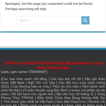
Apologies, but the page you requested could not be found.
Perhaps searching will help.
Từ Khóa Tìm Kiếm Phổ Biến Nhất IBlogKienthuc Trong
Vòng 30 Ngày Qua
[wpts_spin cache=”25920000″]
{
Các loại màu nước nổi tiếng
|
Các loại bút chì tốt
|
Dầu gội thảo
dược
Việt Nam |
Ngũ Cốc Lợi Sữa
|
Các tiết mục múa chào mừng
20/11
|
Các thương hiệu xe máy
|
Thức ăn cho mèo
|
Tiệm bánh sinh
nhật Hà Nội
} | {
Truyền thuyết cung Bảo Bình
|
review mỹ phẩm cle de
peau
|
Bộ bài tarot cho người mới
|
Bài văn hay 20 tháng 11
|
Vòng
Phong Thủy TPHCM
|
Điêu Khắc Chân Mày Bong Không Mất Sợi
|
Tỉnh thành giàu nhất tại Việt Nam
|
Sửa điện thoại hcm
|
Review nối
mi búp bê
|
Bánh canh cu ngon quận 4
|
Kem sâm trị thâm mụn
|