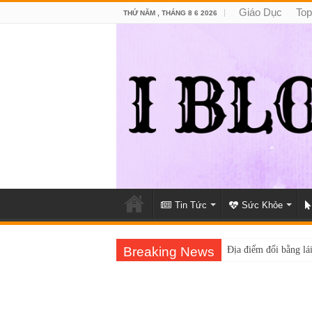
Giáo Dục
Top
THỨ NĂM , THÁNG 8 6 2026
Tin Tức
Sức Khỏe
Breaking News
Địa điểm đổi bằng lái