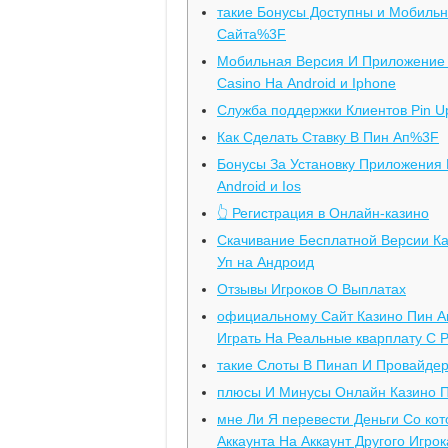
такие Бонусы Доступны и Мобиль
Сайта%3F
Мобильная Версия И Приложение 
Casino На Android и Iphone
Служба поддержки Клиентов Pin U
Как Сделать Ставку В Пин Ап%3F
Бонусы За Установку Приложения 
Android и Ios
👆 Регистрация в Онлайн-казино
Скачивание Бесплатной Версии К
Уп на Андроид
Отзывы Игроков О Выплатах
официальному Сайт Казино Пин А
Играть На Реальные кварплату С P
такие Слоты В Пинап И Провайде
плюсы И Минусы Онлайн Казино 
мне Ли Я перевести Деньги Со ко
Аккаунта На Аккаунт Другого Игро