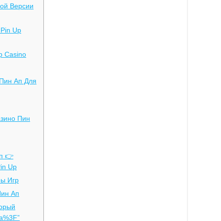
ной Версии
Pin Up
p Casino
Пин Ап Для
азино Пин
п 👉
in Up
ры Игр
Пин Ап
торый
ка%3F”