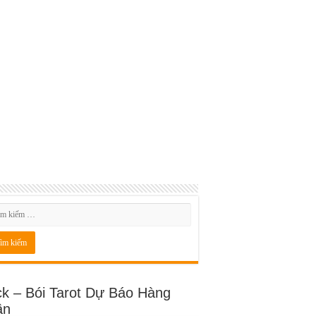
ck – Bói Tarot Dự Báo Hàng
ần