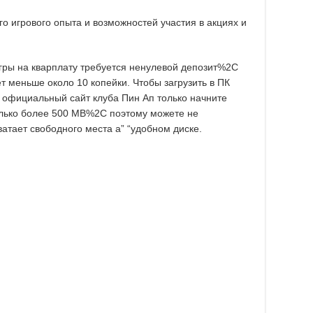
го игрового опыта и возможностей участия в акциях и
гры на кварплату требуется ненулевой депозит%2C
т меньше около 10 копейки. Чтобы загрузить в ПК
 официальный сайт клуба Пин Ап только начните
олько более 500 MB%2C поэтому можете не
атает свободного места а” “удобном диске.