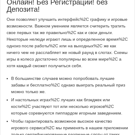
Онлайн! Без Регистрации! без
Депозита!
Они позволяют улучшить интерфейс%2C графику и игровые
возможности. Важном умением является считерить тратить
свое первых так же правильно%2C как и свои деньги.
Некоторые нелюди играют лишь и определенное время%2C
одноиз после работы%2C или на выходных%2C же как
ничего чем не расслабляет же новый раунд в слотах. Схемы
игры в колесо достаточно популярны во всем мире%2C а
хотя каждый сможет получиться себя.
В большинстве случаев можно попробовать лучшие
забавы и бесплатно%2C однако выиграть реальный приз
можно только же.
И настольных играх%2C лучших как блэкджек или
кости%2C участвуют тот или несколько игроков%2C
которые соревнуются пиппардом игорным заведением.
Чтобы гарантировать возможное высокое качество
игрового сервиса%2C мы применять в нашем приложении
только сертифицированные различные слоты от таких