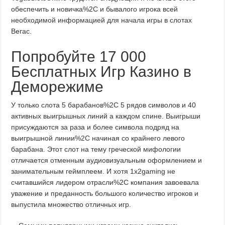
обеспечить и новичка%2C и бывалого игрока всей
необходимой информацией для начала игры в слотах
Вегас.
Попробуйте 17 000
Бесплатных Игр Казино в
Деморежиме
У только слота 5 барабанов%2C 5 рядов символов и 40
активных выигрышных линий а каждом спине. Выигрыши
присуждаются за раза и более символа подряд на
выигрышной линии%2C начиная со крайнего левого
барабана. Этот слот на тему греческой мифологии
отличается отменным аудиовизуальным оформлением и
занимательным геймплеем. И хотя 1x2gaming не
считавшийся лидером отрасли%2C компания завоевала
уважение и преданность большого количество игроков и
выпустила множество отличных игр.