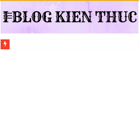
Địa điểm đổi bằng lái xe ô tô quá hạn đáng tin cậy tại Quận 3
Trung tâm nào học thi giấy phép lái xe hạng A (A2 cũ), A1 uy tín tại Hồ Ch
Dịch Vụ Chăm Sóc Ô Tô Tận Nhà Phường An Lạc HCM
Đồng Hồ Tại Kronos Luxury Timepieces Có Cam Kết Chính Hãng Không?
Gợi Ý Các Trường Trung Cấp Nghề Uy Tín Tại Nghệ An Nên Tham Khảo
Top 8 Xưởng Chuyên May Đồng Phục Theo Yêu Cầu Tại Phường Bàn Cờ
Sửa Chữa Ô Tô Lưu Động Có Bảo Hiểm Phường Đông Hưng Thuận
Chăm Sóc Ô Tô Lưu Động Tại Nhà Phường Phú Thọ HCM
Trung Tâm Đào Tạo Sát Hạch Lái Xe C1 Uy Tín Tại Thành Phố Thủ Đức,