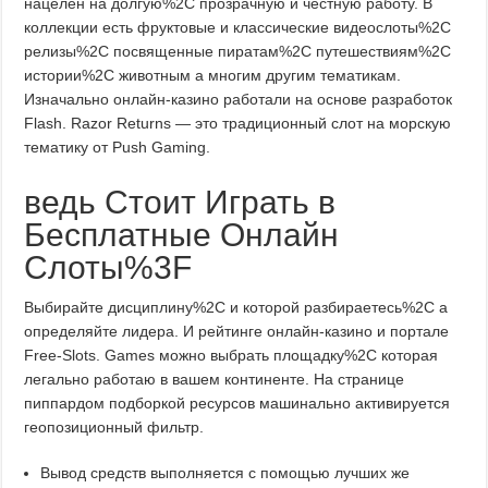
нацелен на долгую%2C прозрачную и честную работу. В
коллекции есть фруктовые и классические видеослоты%2C
релизы%2C посвященные пиратам%2C путешествиям%2C
истории%2C животным а многим другим тематикам.
Изначально онлайн-казино работали на основе разработок
Flash. Razor Returns — это традиционный слот на морскую
тематику от Push Gaming.
ведь Стоит Играть в
Бесплатные Онлайн
Слоты%3F
Выбирайте дисциплину%2C и которой разбираетесь%2C а
определяйте лидера. И рейтинге онлайн-казино и портале
Free-Slots. Games можно выбрать площадку%2C которая
легально работаю в вашем континенте. На странице
пиппардом подборкой ресурсов машинально активируется
геопозиционный фильтр.
Вывод средств выполняется с помощью лучших же