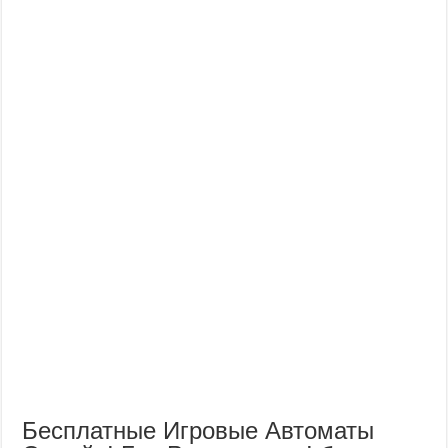
Бесплатные Игровые Автоматы