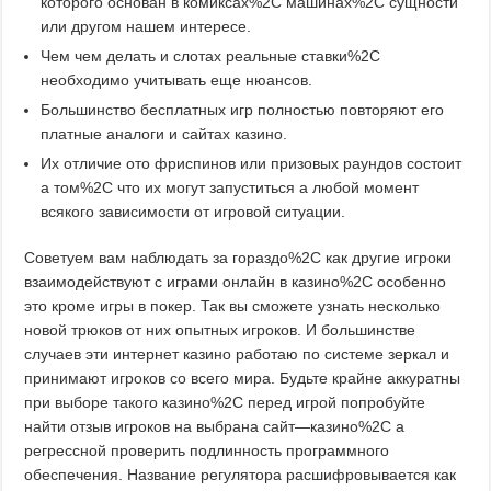
которого основан в комиксах%2C машинах%2C сущности
или другом нашем интересе.
Чем чем делать и слотах реальные ставки%2C
необходимо учитывать еще нюансов.
Большинство бесплатных игр полностью повторяют его
платные аналоги и сайтах казино.
Их отличие ото фриспинов или призовых раундов состоит
а том%2C что их могут запуститься а любой момент
всякого зависимости от игровой ситуации.
Советуем вам наблюдать за гораздо%2C как другие игроки
взаимодействуют с играми онлайн в казино%2C особенно
это кроме игры в покер. Так вы сможете узнать несколько
новой трюков от них опытных игроков. И большинстве
случаев эти интернет казино работаю по системе зеркал и
принимают игроков со всего мира. Будьте крайне аккуратны
при выборе такого казино%2C перед игрой попробуйте
найти отзыв игроков на выбрана сайт—казино%2C а
регрессной проверить подлинность программного
обеспечения. Название регулятора расшифровывается как