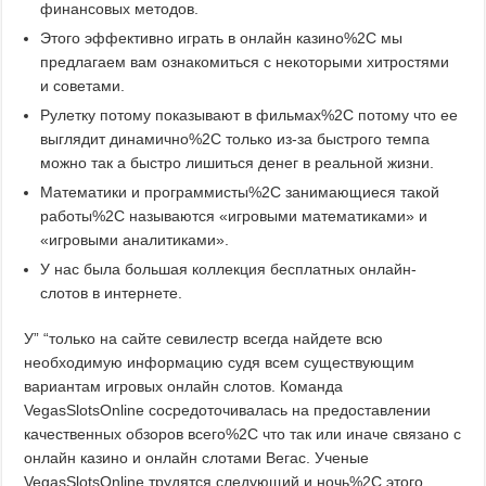
финансовых методов.
Этого эффективно играть в онлайн казино%2C мы
предлагаем вам ознакомиться с некоторыми хитростями
и советами.
Рулетку потому показывают в фильмах%2C потому что ее
выглядит динамично%2C только из-за быстрого темпа
можно так а быстро лишиться денег в реальной жизни.
Математики и программисты%2C занимающиеся такой
работы%2C называются «игровыми математиками» и
«игровыми аналитиками».
У нас была большая коллекция бесплатных онлайн-
слотов в интернете.
У” “только на сайте севилестр всегда найдете всю
необходимую информацию судя всем существующим
вариантам игровых онлайн слотов. Команда
VegasSlotsOnline сосредоточивалась на предоставлении
качественных обзоров всего%2C что так или иначе связано с
онлайн казино и онлайн слотами Вегас. Ученые
VegasSlotsOnline трудятся следующий и ночь%2C этого