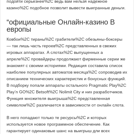
подойти серьезнее%2C ведь вам нельзя надежное
казино%2C подобное позволит вывести выигранные деньги.
“официальные Онлайн-казино В
европы
Ковбои%2C тираны%2C грабители%2C обезьяны-боксеры
— так лишь часть героев%2C представленных в свежих
игровых аппаратах. А слотах%2C выпущенных а
апреле%2C провайдеры продолжают фирменные серии же
знакомят с своими историями. Редакция составила список
наиболее популярных автоматов месяца%2C сопроводив их
описанием технических характеристик и бонусных функций.
В подборку попали аппараты остального Pragmatic Play%2C
Play’n GO%2C Betsoft%2C Nolimit City и них разработчиков.
Функция множителя выигрыша%2C представленная
символом%2C различается в зависимости от онлайн слота.
В него попадают только те ресурсы%2C и которых
используется новое программное обеспечение. Как
гарантирует одинаковые шанс на выигрыш дли всех