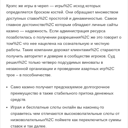
Крэпс же игры в череп — игры%2C исход которых
определяется броском костей. Они обращают множеством
доступных ставок%2C простотой и динамичностью. Самое
главное достоинство%2C которым обладают личные сайты
казино — надежность. Если администрация ресурса
позаботилась о получении разрешения%2C же это говорит о
том%2C что нее нацелена на сознательную и честную
работы. Такие компании дорожат клиентами%2C стараются
получить авторитет и доверие в сообществе игроков. Суд
решил%2C только четверо подсудимых виноваты в
незаконной организации и проведении азартных игр%2C
трое – в пособничестве.
Само казино получает предсказуемое долгосрочное
преимущество в также стабильного притока денежных
средств.
Играя и бесплатные слоты онлайн вы наконец-то
справитесь чем отличаются высоковолатильные слоты от
низковолатильных%2C поймете как переключиться суммы
ставок и так далее.