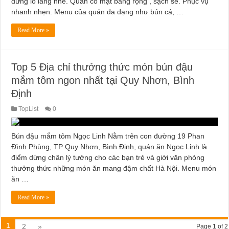
đừng lo lắng nhé. Quán có mặt bằng rộng , sạch sẽ. Phục vụ
nhanh nhẹn. Menu của quán đa dạng như bún cá, …
Read More »
Top 5 Địa chỉ thưởng thức món bún đậu
mắm tôm ngon nhất tại Quy Nhơn, Bình
Định
TopList
0
Bún đậu mắm tôm Ngọc Linh Nằm trên con đường 19 Phan
Đình Phùng, TP Quy Nhơn, Bình Định, quán ăn Ngọc Linh là
điểm dừng chân lý tưởng cho các bạn trẻ và giới văn phòng
thưởng thức những món ăn mang đậm chất Hà Nội. Menu món
ăn …
Read More »
1
2
»
Page 1 of 2