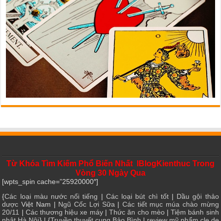
Từ Khóa Tìm Kiếm Phổ Biến Nhất IBlogKienthuc Trong
Vòng 30 Ngày Qua
[wpts_spin cache=”25920000″]
{
Các loại màu nước nổi tiếng
|
Các loại bút chì tốt
|
Dầu gội thảo
dược
Việt Nam |
Ngũ Cốc Lợi Sữa
|
Các tiết mục múa chào mừng
20/11
|
Các thương hiệu xe máy
|
Thức ăn cho mèo
|
Tiệm bánh sinh
nhật Hà Nội
} | {
Truyền thuyết cung Bảo Bình
|
review mỹ phẩm cle de