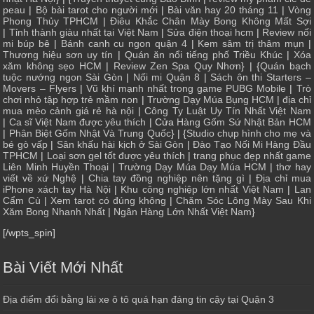
peau
|
Bộ bài tarot cho người mới
|
Bài văn hay 20 tháng 11
|
Vòng
Phong Thủy TPHCM
|
Điêu Khắc Chân Mày Bong Không Mất Sợi
|
Tỉnh thành giàu nhất tại Việt Nam
|
Sửa điện thoại hcm
|
Review nối
mi búp bê
|
Bánh canh cu ngon quận 4
|
Kem sâm trị thâm mụn
|
Thương hiệu sơn uy tín
|
Quán ăn nổi tiếng phố Triều Khúc
|
Xóa
xăm không sẹo HCM
|
Review Zen Spa Quy Nhơn
} | {
Quán bạch
tuộc nướng ngon Sài Gòn
|
Nối mi Quận 8
|
Sách ôn thi Starters –
Movers – Flyers
|
Vũ khí mạnh nhất trong game PUBG Mobile
|
Trò
chơi nhỏ tập hợp trẻ mầm non
|
Trường Dạy Múa Bụng HCM
|
địa chỉ
mua mèo cảnh giá rẻ hà nội
|
Công Ty Luật Uy Tín Nhất Việt Nam
|
Ca sĩ Việt Nam được yêu thích
| Cửa
Hàng Gốm Sứ Nhật Bản HCM
|
Phân Biệt Gốm Nhật Và Trung Quốc
} | {
Studio chụp hình cho mẹ và
bé gò vấp
|
Sân khấu hài kịch ở Sài Gòn
|
Đào Tạo Nối Mi Hàng Đầu
TPHCM
|
Loại sơn gel tốt được yêu thích
|
trang phục đẹp nhất game
Liên Minh Huyền Thoại
|
Trường Dạy Múa Dạy Múa HCM
|
thơ hay
viết về xứ Nghệ
|
Chia tay đồng nghiệp nên tặng gì
|
Địa chỉ mua
iPhone xách tay Hà Nội
|
Khu công nghiệp lớn nhất Việt Nam
|
Lan
Cẩm Cù
|
Xem tarot có đúng không
|
Chăm Sóc Lông Mày Sau Khi
Xăm Bong Nhanh Nhất
|
Ngân Hàng Lớn Nhất Việt Nam
}
[/wpts_spin]
Bài Viết Mới Nhất
Địa điểm đổi bằng lái xe ô tô quá hạn đáng tin cậy tại Quận 3