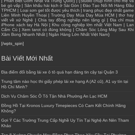
|
Phân Biệt Gốm Nhật Và Trung Quốc
} | {
Studio chụp hình cho mẹ và
bé gò vấp
|
Sân khấu hài kịch ở Sài Gòn
|
Đào Tạo Nối Mi Hàng Đầu
TPHCM
|
Loại sơn gel tốt được yêu thích
|
trang phục đẹp nhất game
Liên Minh Huyền Thoại
|
Trường Dạy Múa Dạy Múa HCM
|
thơ hay
viết về xứ Nghệ
|
Chia tay đồng nghiệp nên tặng gì
|
Địa chỉ mua
iPhone xách tay Hà Nội
|
Khu công nghiệp lớn nhất Việt Nam
|
Lan
Cẩm Cù
|
Xem tarot có đúng không
|
Chăm Sóc Lông Mày Sau Khi
Xăm Bong Nhanh Nhất
|
Ngân Hàng Lớn Nhất Việt Nam
}
[/wpts_spin]
Bài Viết Mới Nhất
Địa điểm đổi bằng lái xe ô tô quá hạn đáng tin cậy tại Quận 3
Trung tâm nào học thi giấy phép lái xe hạng A (A2 cũ), A1 uy tín tại
Hồ Chí Minh?
Dịch Vụ Chăm Sóc Ô Tô Tận Nhà Phường An Lạc HCM
Đồng Hồ Tại Kronos Luxury Timepieces Có Cam Kết Chính Hãng
Không?
Gợi Ý Các Trường Trung Cấp Nghề Uy Tín Tại Nghệ An Nên Tham
Khảo