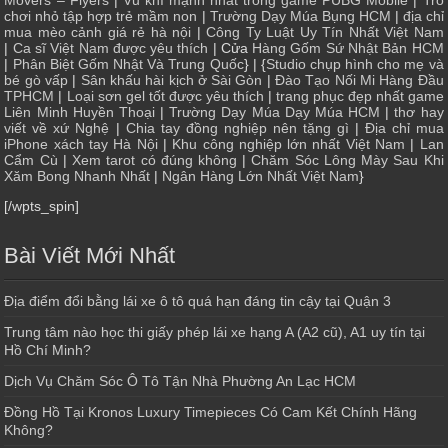
Movers – Flyers
|
Vũ khí mạnh nhất trong game PUBG Mobile
|
Trò
chơi nhỏ tập hợp trẻ mầm non
|
Trường Dạy Múa Bụng HCM
|
địa chỉ
mua mèo cảnh giá rẻ hà nội
|
Công Ty Luật Uy Tín Nhất Việt Nam
|
Ca sĩ Việt Nam được yêu thích
| Cửa
Hàng Gốm Sứ Nhật Bản HCM
|
Phân Biệt Gốm Nhật Và Trung Quốc
} | {
Studio chụp hình cho mẹ và
bé gò vấp
|
Sân khấu hài kịch ở Sài Gòn
|
Đào Tạo Nối Mi Hàng Đầu
TPHCM
|
Loại sơn gel tốt được yêu thích
|
trang phục đẹp nhất game
Liên Minh Huyền Thoại
|
Trường Dạy Múa Dạy Múa HCM
|
thơ hay
viết về xứ Nghệ
|
Chia tay đồng nghiệp nên tặng gì
|
Địa chỉ mua
iPhone xách tay Hà Nội
|
Khu công nghiệp lớn nhất Việt Nam
|
Lan
Cẩm Cù
|
Xem tarot có đúng không
|
Chăm Sóc Lông Mày Sau Khi
Xăm Bong Nhanh Nhất
|
Ngân Hàng Lớn Nhất Việt Nam
}
[/wpts_spin]
Bài Viết Mới Nhất
Địa điểm đổi bằng lái xe ô tô quá hạn đáng tin cậy tại Quận 3
Trung tâm nào học thi giấy phép lái xe hạng A (A2 cũ), A1 uy tín tại
Hồ Chí Minh?
Dịch Vụ Chăm Sóc Ô Tô Tận Nhà Phường An Lạc HCM
Đồng Hồ Tại Kronos Luxury Timepieces Có Cam Kết Chính Hãng
Không?