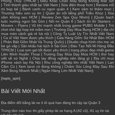
Phong Thủy TPHCM
|
Điêu Khắc Chân Mày Bong Không Mất Sợi
|
Tỉnh thành giàu nhất tại Việt Nam
|
Sửa điện thoại hcm
|
Review nối
mi búp bê
|
Bánh canh cu ngon quận 4
|
Kem sâm trị thâm mụn
|
Thương hiệu sơn uy tín
|
Quán ăn nổi tiếng phố Triều Khúc
|
Xóa
xăm không sẹo HCM
|
Review Zen Spa Quy Nhơn
} | {
Quán bạch
tuộc nướng ngon Sài Gòn
|
Nối mi Quận 8
|
Sách ôn thi Starters –
Movers – Flyers
|
Vũ khí mạnh nhất trong game PUBG Mobile
|
Trò
chơi nhỏ tập hợp trẻ mầm non
|
Trường Dạy Múa Bụng HCM
|
địa chỉ
mua mèo cảnh giá rẻ hà nội
|
Công Ty Luật Uy Tín Nhất Việt Nam
|
Ca sĩ Việt Nam được yêu thích
| Cửa
Hàng Gốm Sứ Nhật Bản HCM
|
Phân Biệt Gốm Nhật Và Trung Quốc
} | {
Studio chụp hình cho mẹ và
bé gò vấp
|
Sân khấu hài kịch ở Sài Gòn
|
Đào Tạo Nối Mi Hàng Đầu
TPHCM
|
Loại sơn gel tốt được yêu thích
|
trang phục đẹp nhất game
Liên Minh Huyền Thoại
|
Trường Dạy Múa Dạy Múa HCM
|
thơ hay
viết về xứ Nghệ
|
Chia tay đồng nghiệp nên tặng gì
|
Địa chỉ mua
iPhone xách tay Hà Nội
|
Khu công nghiệp lớn nhất Việt Nam
|
Lan
Cẩm Cù
|
Xem tarot có đúng không
|
Chăm Sóc Lông Mày Sau Khi
Xăm Bong Nhanh Nhất
|
Ngân Hàng Lớn Nhất Việt Nam
}
[/wpts_spin]
Bài Viết Mới Nhất
Địa điểm đổi bằng lái xe ô tô quá hạn đáng tin cậy tại Quận 3
Trung tâm nào học thi giấy phép lái xe hạng A (A2 cũ), A1 uy tín tại