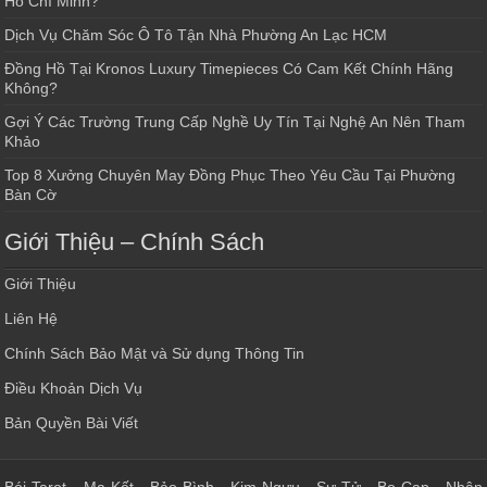
Hồ Chí Minh?
Dịch Vụ Chăm Sóc Ô Tô Tận Nhà Phường An Lạc HCM
Đồng Hồ Tại Kronos Luxury Timepieces Có Cam Kết Chính Hãng
Không?
Gợi Ý Các Trường Trung Cấp Nghề Uy Tín Tại Nghệ An Nên Tham
Khảo
Top 8 Xưởng Chuyên May Đồng Phục Theo Yêu Cầu Tại Phường
Bàn Cờ
Giới Thiệu – Chính Sách
Giới Thiệu
Liên Hệ
Chính Sách Bảo Mật và Sử dụng Thông Tin
Điều Khoản Dịch Vụ
Bản Quyền Bài Viết
Bói Tarot
-
Ma Kết
-
Bảo Bình
-
Kim Ngưu
-
Sư Tử
-
Bọ Cạp
-
Nhân