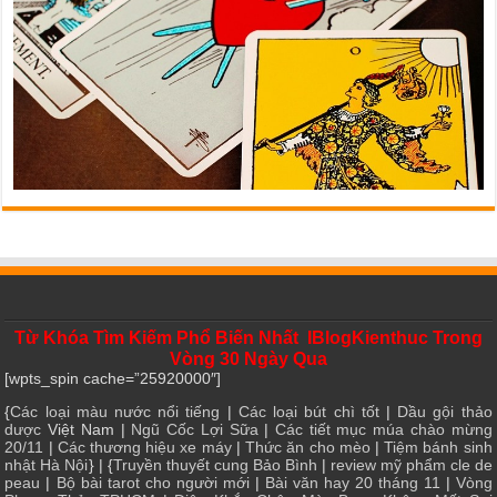
Từ Khóa Tìm Kiếm Phổ Biến Nhất IBlogKienthuc Trong
Vòng 30 Ngày Qua
[wpts_spin cache=”25920000″]
{
Các loại màu nước nổi tiếng
|
Các loại bút chì tốt
|
Dầu gội thảo
dược
Việt Nam |
Ngũ Cốc Lợi Sữa
|
Các tiết mục múa chào mừng
20/11
|
Các thương hiệu xe máy
|
Thức ăn cho mèo
|
Tiệm bánh sinh
nhật Hà Nội
} | {
Truyền thuyết cung Bảo Bình
|
review mỹ phẩm cle de
peau
|
Bộ bài tarot cho người mới
|
Bài văn hay 20 tháng 11
|
Vòng