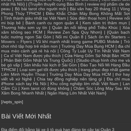
nhật Hà Nội
} | {
Truyền thuyết cung Bảo Bình
|
review mỹ phẩm cle de
peau
|
Bộ bài tarot cho người mới
|
Bài văn hay 20 tháng 11
|
Vòng
Phong Thủy TPHCM
|
Điêu Khắc Chân Mày Bong Không Mất Sợi
|
Tỉnh thành giàu nhất tại Việt Nam
|
Sửa điện thoại hcm
|
Review nối
mi búp bê
|
Bánh canh cu ngon quận 4
|
Kem sâm trị thâm mụn
|
Thương hiệu sơn uy tín
|
Quán ăn nổi tiếng phố Triều Khúc
|
Xóa
xăm không sẹo HCM
|
Review Zen Spa Quy Nhơn
} | {
Quán bạch
tuộc nướng ngon Sài Gòn
|
Nối mi Quận 8
|
Sách ôn thi Starters –
Movers – Flyers
|
Vũ khí mạnh nhất trong game PUBG Mobile
|
Trò
chơi nhỏ tập hợp trẻ mầm non
|
Trường Dạy Múa Bụng HCM
|
địa chỉ
mua mèo cảnh giá rẻ hà nội
|
Công Ty Luật Uy Tín Nhất Việt Nam
|
Ca sĩ Việt Nam được yêu thích
| Cửa
Hàng Gốm Sứ Nhật Bản HCM
|
Phân Biệt Gốm Nhật Và Trung Quốc
} | {
Studio chụp hình cho mẹ và
bé gò vấp
|
Sân khấu hài kịch ở Sài Gòn
|
Đào Tạo Nối Mi Hàng Đầu
TPHCM
|
Loại sơn gel tốt được yêu thích
|
trang phục đẹp nhất game
Liên Minh Huyền Thoại
|
Trường Dạy Múa Dạy Múa HCM
|
thơ hay
viết về xứ Nghệ
|
Chia tay đồng nghiệp nên tặng gì
|
Địa chỉ mua
iPhone xách tay Hà Nội
|
Khu công nghiệp lớn nhất Việt Nam
|
Lan
Cẩm Cù
|
Xem tarot có đúng không
|
Chăm Sóc Lông Mày Sau Khi
Xăm Bong Nhanh Nhất
|
Ngân Hàng Lớn Nhất Việt Nam
}
[/wpts_spin]
Bài Viết Mới Nhất
Địa điểm đổi bằng lái xe ô tô quá hạn đáng tin cậy tại Quận 3