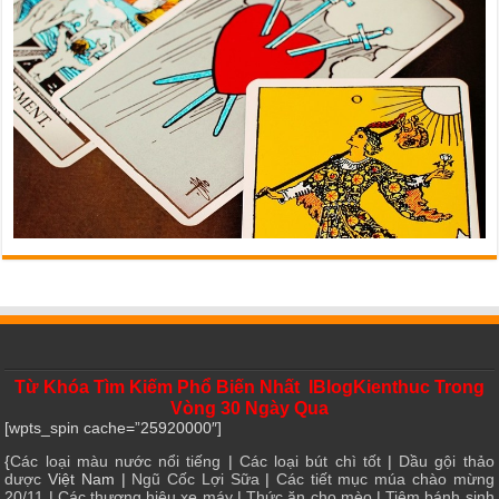
Từ Khóa Tìm Kiếm Phổ Biến Nhất IBlogKienthuc Trong
Vòng 30 Ngày Qua
[wpts_spin cache=”25920000″]
{
Các loại màu nước nổi tiếng
|
Các loại bút chì tốt
|
Dầu gội thảo
dược
Việt Nam |
Ngũ Cốc Lợi Sữa
|
Các tiết mục múa chào mừng
20/11
|
Các thương hiệu xe máy
|
Thức ăn cho mèo
|
Tiệm bánh sinh