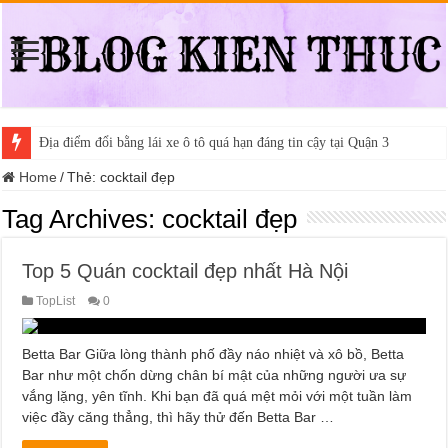
Địa điểm đổi bằng lái xe ô tô quá hạn đáng tin cậy tại Quận 3
Home
/
Thẻ:
cocktail đẹp
Tag Archives:
cocktail đẹp
Top 5 Quán cocktail đẹp nhất Hà Nội
TopList
0
Betta Bar Giữa lòng thành phố đầy náo nhiệt và xô bồ, Betta
Bar như một chốn dừng chân bí mật của những người ưa sự
vắng lặng, yên tĩnh. Khi bạn đã quá mệt mỏi với một tuần làm
việc đầy căng thẳng, thì hãy thử đến Betta Bar …