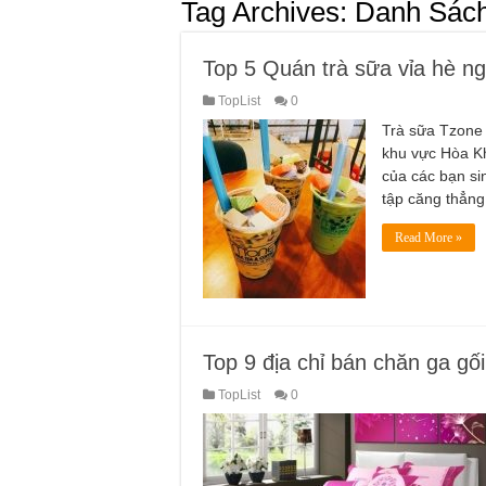
Tag Archives:
Danh Sách
Top 5 Quán trà sữa vỉa hè n
TopList
0
Trà sữa Tzone 
khu vực Hòa Kh
của các bạn s
tập căng thẳng
Read More »
Top 9 địa chỉ bán chăn ga gối
TopList
0