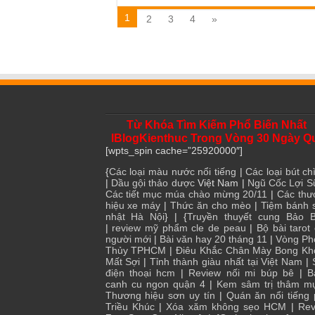
1
2
3
4
»
Từ Khóa Tìm Kiếm Phổ Biến Nhất
IBlogKienthuc Trong Vòng 30 Ngày Q
[wpts_spin cache=”25920000″]
{
Các loại màu nước nổi tiếng
|
Các loại bút chì
|
Dầu gội thảo dược
Việt Nam |
Ngũ Cốc Lợi S
Các tiết mục múa chào mừng 20/11
|
Các thư
hiệu xe máy
|
Thức ăn cho mèo
|
Tiệm bánh 
nhật Hà Nội
} | {
Truyền thuyết cung Bảo B
|
review mỹ phẩm cle de peau
|
Bộ bài tarot
người mới
|
Bài văn hay 20 tháng 11
|
Vòng Ph
Thủy TPHCM
|
Điêu Khắc Chân Mày Bong Kh
Mất Sợi
|
Tỉnh thành giàu nhất tại Việt Nam
|
điện thoại hcm
|
Review nối mi búp bê
|
B
canh cu ngon quận 4
|
Kem sâm trị thâm m
Thương hiệu sơn uy tín
|
Quán ăn nổi tiếng
Triều Khúc
|
Xóa xăm không sẹo HCM
|
Rev