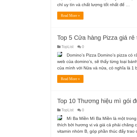
chỉ uy tín và chất lượng tốt nhất để …
Read More »
Top 5 Cửa hàng Pizza giá rẻ 
TopList
0
Domino’s Pizza Domino’s pizza có r
web của domino’s, sẽ thấy từng loại bánh
của mình với Nửa và nửa, có nghĩa là 1
Read More »
Top 10 Thương hiệu mì gói đư
TopList
0
Mì Ba Miền Mì Ba Miền là một tron
thích bởi hương vị và giá cả phải chăng
vitamin nhóm B, góp phần thúc đẩy trao 