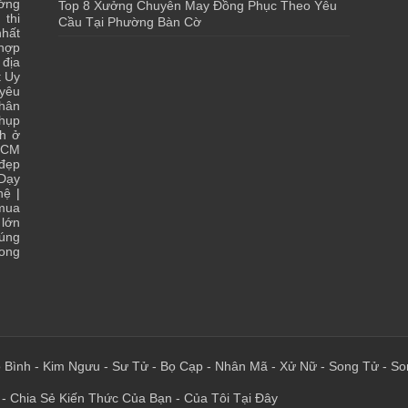
ớng
Top 8 Xưởng Chuyên May Đồng Phục Theo Yêu
 thi
Cầu Tại Phường Bàn Cờ
hất
 hợp
|
địa
t Uy
yêu
hân
chụp
ch ở
HCM
 đẹp
Dạy
hệ
|
 mua
lớn
đúng
ong
 Bình
-
Kim Ngưu
-
Sư Tử
-
Bọ Cạp
-
Nhân Mã
-
Xử Nữ
-
Song Tử
-
So
 - Chia Sẻ Kiến Thức Của Bạn - Của Tôi Tại Đây