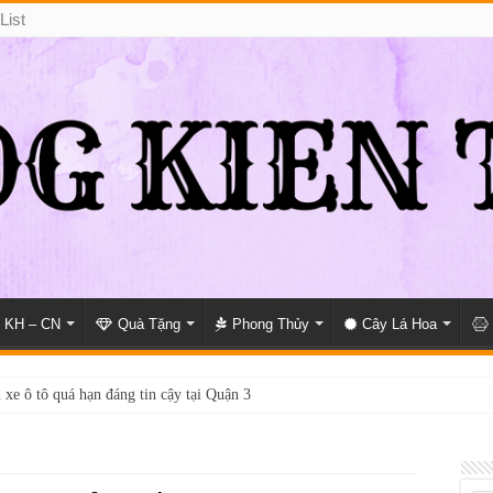
List
KH – CN
Quà Tặng
Phong Thủy
Cây Lá Hoa
 xe ô tô quá hạn đáng tin cậy tại Quận 3