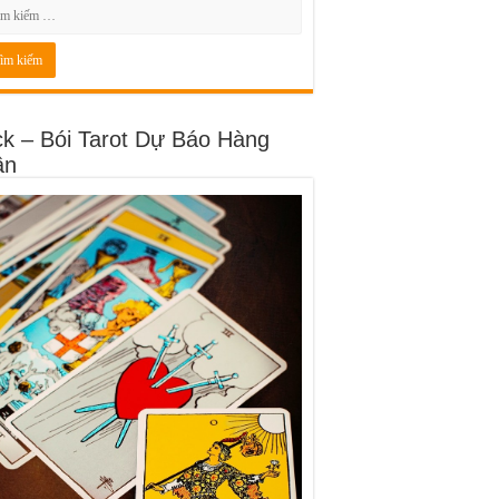
ck – Bói Tarot Dự Báo Hàng
ần