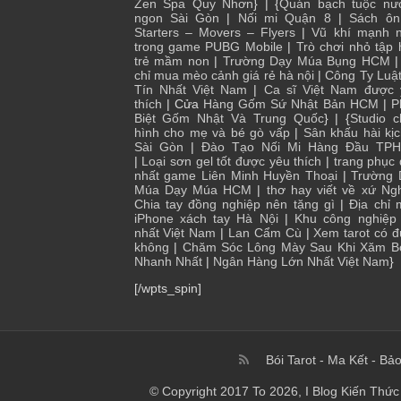
Zen Spa Quy Nhơn
} | {
Quán bạch tuộc nư
ngon Sài Gòn
|
Nối mi Quận 8
|
Sách ôn
Starters – Movers – Flyers
|
Vũ khí mạnh n
trong game PUBG Mobile
|
Trò chơi nhỏ tập
trẻ mầm non
|
Trường Dạy Múa Bụng HCM
chỉ mua mèo cảnh giá rẻ hà nội
|
Công Ty Luậ
Tín Nhất Việt Nam
|
Ca sĩ Việt Nam được 
thích
| Cửa
Hàng Gốm Sứ Nhật Bản HCM
|
P
Biệt Gốm Nhật Và Trung Quốc
} | {
Studio 
hình cho mẹ và bé gò vấp
|
Sân khấu hài kị
Sài Gòn
|
Đào Tạo Nối Mi Hàng Đầu TP
|
Loại sơn gel tốt được yêu thích
|
trang phục
nhất game Liên Minh Huyền Thoại
|
Trường 
Múa Dạy Múa HCM
|
thơ hay viết về xứ Ng
Chia tay đồng nghiệp nên tặng gì
|
Địa chỉ
iPhone xách tay Hà Nội
|
Khu công nghiệp 
nhất Việt Nam
|
Lan Cẩm Cù
|
Xem tarot có 
không
|
Chăm Sóc Lông Mày Sau Khi Xăm B
Nhanh Nhất
|
Ngân Hàng Lớn Nhất Việt Nam
}
[/wpts_spin]
Bói Tarot
-
Ma Kết
-
Bảo
© Copyright 2017 To 2026, I Blog Kiến Thức