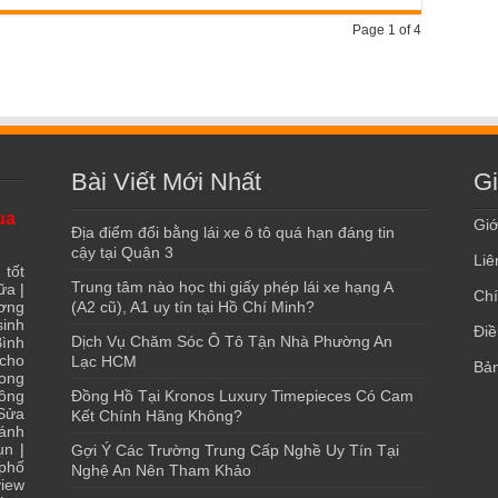
Page 1 of 4
Bài Viết Mới Nhất
Gi
ua
Giớ
Địa điểm đổi bằng lái xe ô tô quá hạn đáng tin
cậy tại Quận 3
Liê
 tốt
Trung tâm nào học thi giấy phép lái xe hạng A
ữa
|
Chí
ơng
(A2 cũ), A1 uy tín tại Hồ Chí Minh?
sinh
Điề
Dịch Vụ Chăm Sóc Ô Tô Tận Nhà Phường An
ình
 cho
Lạc HCM
Bản
ong
ông
Đồng Hồ Tại Kronos Luxury Timepieces Có Cam
Sửa
Kết Chính Hãng Không?
ánh
ụn
|
Gợi Ý Các Trường Trung Cấp Nghề Uy Tín Tại
 phố
Nghệ An Nên Tham Khảo
iew