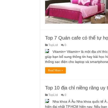
Top 7 Quán cafe có thể tự h
TopList
0
Vitamin+ Vitamin+ là một địa chỉ thí
giúp bạn bổ sung thông tin hay bài học h
thống sạc điện cho laptop và smartphon
Read More »
Top 10 địa chỉ niềng răng uy 
TopList
0
Nha khoa Á Âu Nha khoa quốc tế Á 
hiện đại nhất TP.HCM hiện nay. Nếu bạn