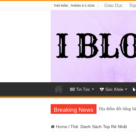
Giáo Dục
Top
THỨ NĂM , THÁNG 8 6 2026
Tin Tức
Sức Khỏe
Breaking News
Địa điểm đổi bằng lái
Home
/
Thẻ:
Danh Sách Top Rẻ Nhất