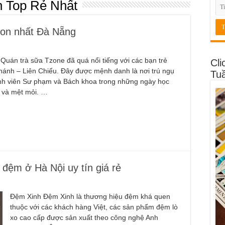
 Top Rẻ Nhất
gon nhất Đà Nẵng
Quán trà sữa Tzone đã quá nổi tiếng với các bạn trẻ
Cli
ánh – Liên Chiểu. Đây được mệnh danh là nơi trú ngụ
Tu
inh viên Sư phạm và Bách khoa trong những ngày học
 và mệt mỏi. …
 đệm ở Hà Nội uy tín giá rẻ
Đệm Xinh Đệm Xinh là thương hiệu đệm khá quen
thuộc với các khách hàng Việt, các sản phẩm đệm lò
xo cao cấp được sản xuất theo công nghệ Anh