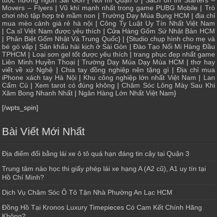
tuộc nướng ngon Sài Gòn
|
Nối mi Quận 8
|
Sách ôn thi Starters –
Movers – Flyers
|
Vũ khí mạnh nhất trong game PUBG Mobile
|
Trò
chơi nhỏ tập hợp trẻ mầm non
|
Trường Dạy Múa Bụng HCM
|
địa chỉ
mua mèo cảnh giá rẻ hà nội
|
Công Ty Luật Uy Tín Nhất Việt Nam
|
Ca sĩ Việt Nam được yêu thích
| Cửa
Hàng Gốm Sứ Nhật Bản HCM
|
Phân Biệt Gốm Nhật Và Trung Quốc
} | {
Studio chụp hình cho mẹ và
bé gò vấp
|
Sân khấu hài kịch ở Sài Gòn
|
Đào Tạo Nối Mi Hàng Đầu
TPHCM
|
Loại sơn gel tốt được yêu thích
|
trang phục đẹp nhất game
Liên Minh Huyền Thoại
|
Trường Dạy Múa Dạy Múa HCM
|
thơ hay
viết về xứ Nghệ
|
Chia tay đồng nghiệp nên tặng gì
|
Địa chỉ mua
iPhone xách tay Hà Nội
|
Khu công nghiệp lớn nhất Việt Nam
|
Lan
Cẩm Cù
|
Xem tarot có đúng không
|
Chăm Sóc Lông Mày Sau Khi
Xăm Bong Nhanh Nhất
|
Ngân Hàng Lớn Nhất Việt Nam
}
[/wpts_spin]
Bài Viết Mới Nhất
Địa điểm đổi bằng lái xe ô tô quá hạn đáng tin cậy tại Quận 3
Trung tâm nào học thi giấy phép lái xe hạng A (A2 cũ), A1 uy tín tại
Hồ Chí Minh?
Dịch Vụ Chăm Sóc Ô Tô Tận Nhà Phường An Lạc HCM
Đồng Hồ Tại Kronos Luxury Timepieces Có Cam Kết Chính Hãng
Không?