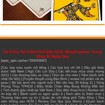
Từ Khóa Tìm Kiếm Phổ Biến Nhất IBlogKienthuc Trong
Vòng 30 Ngày Qua
[wpts_spin cache=”25920000″]
{
Các loại màu nước nổi tiếng
|
Các loại bút chì tốt
|
Dầu gội thảo
dược
Việt Nam |
Ngũ Cốc Lợi Sữa
|
Các tiết mục múa chào mừng
20/11
|
Các thương hiệu xe máy
|
Thức ăn cho mèo
|
Tiệm bánh sinh
nhật Hà Nội
} | {
Truyền thuyết cung Bảo Bình
|
review mỹ phẩm cle de
peau
|
Bộ bài tarot cho người mới
|
Bài văn hay 20 tháng 11
|
Vòng
Phong Thủy TPHCM
|
Điêu Khắc Chân Mày Bong Không Mất Sợi
|
Tỉnh thành giàu nhất tại Việt Nam
|
Sửa điện thoại hcm
|
Review nối
mi búp bê
|
Bánh canh cu ngon quận 4
|
Kem sâm trị thâm mụn
|
Thương hiệu sơn uy tín
|
Quán ăn nổi tiếng phố Triều Khúc
|
Xóa
xăm không sẹo HCM
|
Review Zen Spa Quy Nhơn
} | {
Quán bạch