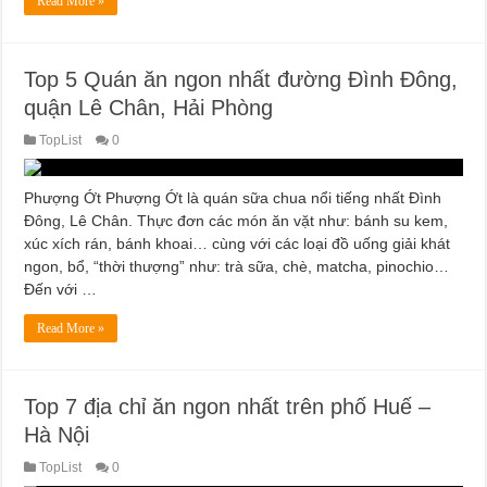
Read More »
Top 5 Quán ăn ngon nhất đường Đình Đông,
quận Lê Chân, Hải Phòng
TopList
0
Phượng Ớt Phượng Ớt là quán sữa chua nổi tiếng nhất Đình
Đông, Lê Chân. Thực đơn các món ăn vặt như: bánh su kem,
xúc xích rán, bánh khoai… cùng với các loại đồ uống giải khát
ngon, bổ, “thời thượng” như: trà sữa, chè, matcha, pinochio…
Đến với …
Read More »
Top 7 địa chỉ ăn ngon nhất trên phố Huế –
Hà Nội
TopList
0