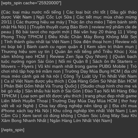
[wpts_spin cache=”25920000″]
{
Các loại màu nước nổi tiếng
|
Các loại bút chì tốt
|
Dầu gội thảo
dược
Việt Nam |
Ngũ Cốc Lợi Sữa
|
Các tiết mục múa chào mừng
20/11
|
Các thương hiệu xe máy
|
Thức ăn cho mèo
|
Tiệm bánh sinh
nhật Hà Nội
} | {
Truyền thuyết cung Bảo Bình
|
review mỹ phẩm cle de
peau
|
Bộ bài tarot cho người mới
|
Bài văn hay 20 tháng 11
|
Vòng
Phong Thủy TPHCM
|
Điêu Khắc Chân Mày Bong Không Mất Sợi
|
Tỉnh thành giàu nhất tại Việt Nam
|
Sửa điện thoại hcm
|
Review nối
mi búp bê
|
Bánh canh cu ngon quận 4
|
Kem sâm trị thâm mụn
|
Thương hiệu sơn uy tín
|
Quán ăn nổi tiếng phố Triều Khúc
|
Xóa
xăm không sẹo HCM
|
Review Zen Spa Quy Nhơn
} | {
Quán bạch
tuộc nướng ngon Sài Gòn
|
Nối mi Quận 8
|
Sách ôn thi Starters –
Movers – Flyers
|
Vũ khí mạnh nhất trong game PUBG Mobile
|
Trò
chơi nhỏ tập hợp trẻ mầm non
|
Trường Dạy Múa Bụng HCM
|
địa chỉ
mua mèo cảnh giá rẻ hà nội
|
Công Ty Luật Uy Tín Nhất Việt Nam
|
Ca sĩ Việt Nam được yêu thích
| Cửa
Hàng Gốm Sứ Nhật Bản HCM
|
Phân Biệt Gốm Nhật Và Trung Quốc
} | {
Studio chụp hình cho mẹ và
bé gò vấp
|
Sân khấu hài kịch ở Sài Gòn
|
Đào Tạo Nối Mi Hàng Đầu
TPHCM
|
Loại sơn gel tốt được yêu thích
|
trang phục đẹp nhất game
Liên Minh Huyền Thoại
|
Trường Dạy Múa Dạy Múa HCM
|
thơ hay
viết về xứ Nghệ
|
Chia tay đồng nghiệp nên tặng gì
|
Địa chỉ mua
iPhone xách tay Hà Nội
|
Khu công nghiệp lớn nhất Việt Nam
|
Lan
Cẩm Cù
|
Xem tarot có đúng không
|
Chăm Sóc Lông Mày Sau Khi
Xăm Bong Nhanh Nhất
|
Ngân Hàng Lớn Nhất Việt Nam
}
[/wpts_spin]