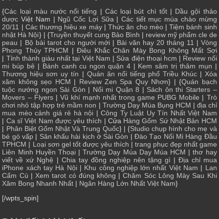
{
Các loại màu nước nổi tiếng
|
Các loại bút chì tốt
|
Dầu gội thảo
dược
Việt Nam |
Ngũ Cốc Lợi Sữa
|
Các tiết mục múa chào mừng
20/11
|
Các thương hiệu xe máy
|
Thức ăn cho mèo
|
Tiệm bánh sinh
nhật Hà Nội
} | {
Truyền thuyết cung Bảo Bình
|
review mỹ phẩm cle de
peau
|
Bộ bài tarot cho người mới
|
Bài văn hay 20 tháng 11
|
Vòng
Phong Thủy TPHCM
|
Điêu Khắc Chân Mày Bong Không Mất Sợi
|
Tỉnh thành giàu nhất tại Việt Nam
|
Sửa điện thoại hcm
|
Review nối
mi búp bê
|
Bánh canh cu ngon quận 4
|
Kem sâm trị thâm mụn
|
Thương hiệu sơn uy tín
|
Quán ăn nổi tiếng phố Triều Khúc
|
Xóa
xăm không sẹo HCM
|
Review Zen Spa Quy Nhơn
} | {
Quán bạch
tuộc nướng ngon Sài Gòn
|
Nối mi Quận 8
|
Sách ôn thi Starters –
Movers – Flyers
|
Vũ khí mạnh nhất trong game PUBG Mobile
|
Trò
chơi nhỏ tập hợp trẻ mầm non
|
Trường Dạy Múa Bụng HCM
|
địa chỉ
mua mèo cảnh giá rẻ hà nội
|
Công Ty Luật Uy Tín Nhất Việt Nam
|
Ca sĩ Việt Nam được yêu thích
| Cửa
Hàng Gốm Sứ Nhật Bản HCM
|
Phân Biệt Gốm Nhật Và Trung Quốc
} | {
Studio chụp hình cho mẹ và
bé gò vấp
|
Sân khấu hài kịch ở Sài Gòn
|
Đào Tạo Nối Mi Hàng Đầu
TPHCM
|
Loại sơn gel tốt được yêu thích
|
trang phục đẹp nhất game
Liên Minh Huyền Thoại
|
Trường Dạy Múa Dạy Múa HCM
|
thơ hay
viết về xứ Nghệ
|
Chia tay đồng nghiệp nên tặng gì
|
Địa chỉ mua
iPhone xách tay Hà Nội
|
Khu công nghiệp lớn nhất Việt Nam
|
Lan
Cẩm Cù
|
Xem tarot có đúng không
|
Chăm Sóc Lông Mày Sau Khi
Xăm Bong Nhanh Nhất
|
Ngân Hàng Lớn Nhất Việt Nam
}
[/wpts_spin]