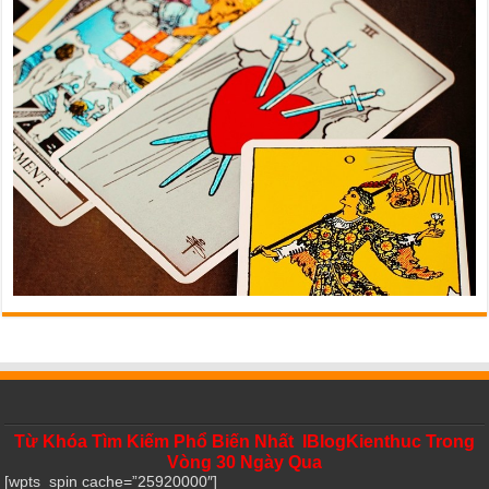
Từ Khóa Tìm Kiếm Phổ Biến Nhất IBlogKienthuc Trong
Vòng 30 Ngày Qua
[wpts_spin cache=”25920000″]